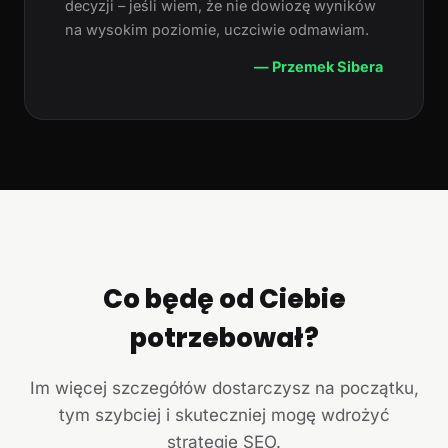
decyzji – jeśli wiem, że nie dowiozę wyników
na wysokim poziomie, uczciwie odmawiam.
— Przemek Sibera
Co będę od Ciebie
potrzebował?
Im więcej szczegółów dostarczysz na początku,
tym szybciej i skuteczniej mogę wdrożyć
strategię SEO.