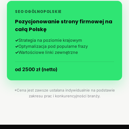
SEO OGÓLNOPOLSKIE
Pozycjonowanie strony firmowej na
całą Polskę
✓
Strategia na poziomie krajowym
✓
Optymalizacja pod popularne frazy
✓
Wartościowe linki zewnętrzne
od 2500 zł (netto)
*Cena jest zawsze ustalana indywidualnie na podstawie
zakresu prac i konkurencyjności branży.