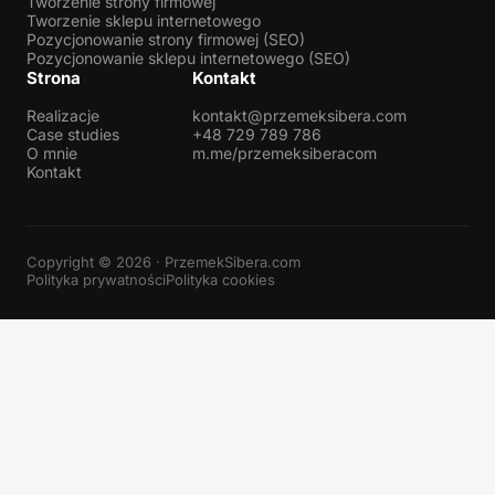
Tworzenie strony firmowej
Tworzenie sklepu internetowego
Pozycjonowanie strony firmowej (SEO)
Pozycjonowanie sklepu internetowego (SEO)
Strona
Kontakt
Realizacje
kontakt@przemeksibera.com
Case studies
+48 729 789 786
O mnie
m.me/przemeksiberacom
Kontakt
Copyright © 2026 · PrzemekSibera.com
Polityka prywatności
Polityka cookies