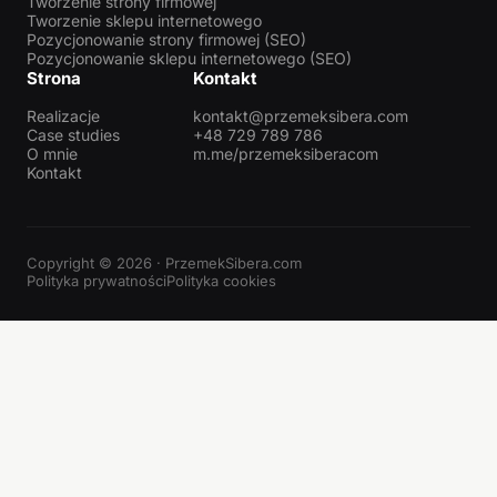
Tworzenie strony firmowej
Tworzenie sklepu internetowego
Pozycjonowanie strony firmowej (SEO)
Pozycjonowanie sklepu internetowego (SEO)
Strona
Kontakt
Realizacje
kontakt@przemeksibera.com
Case studies
+48 729 789 786
O mnie
m.me/przemeksiberacom
Kontakt
Copyright © 2026 · PrzemekSibera.com
Polityka prywatności
Polityka cookies