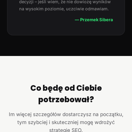
decyzji – jeśli wiem, że nie dowiozę wyników
na wysokim poziomie, uczciwie odmawiam.
— Przemek Sibera
Co będę od Ciebie
potrzebował?
Im więcej szczegółów dostarczysz na początku,
tym szybciej i skuteczniej mogę wdrożyć
strategię SEO.