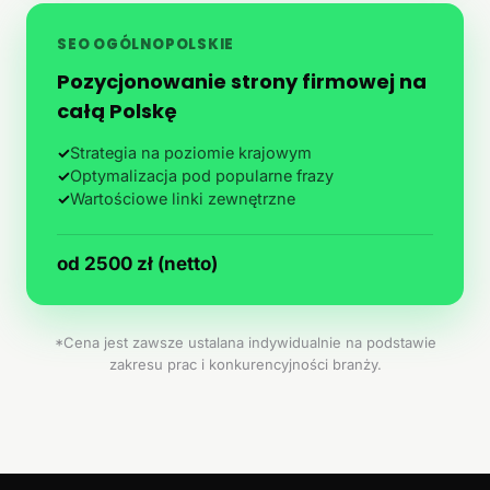
SEO OGÓLNOPOLSKIE
Pozycjonowanie strony firmowej na
całą Polskę
✓
Strategia na poziomie krajowym
✓
Optymalizacja pod popularne frazy
✓
Wartościowe linki zewnętrzne
od 2500 zł (netto)
*Cena jest zawsze ustalana indywidualnie na podstawie
zakresu prac i konkurencyjności branży.