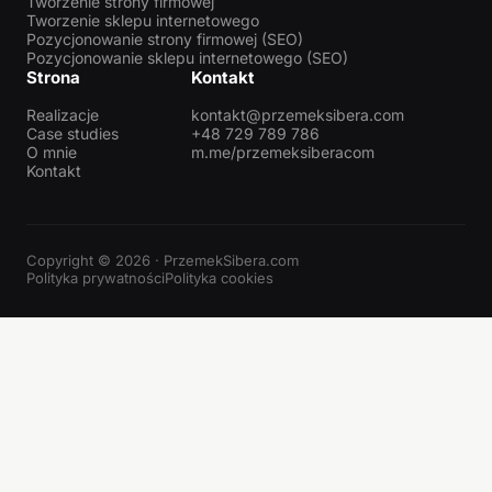
Tworzenie strony firmowej
Tworzenie sklepu internetowego
Pozycjonowanie strony firmowej (SEO)
Pozycjonowanie sklepu internetowego (SEO)
Strona
Kontakt
Realizacje
kontakt@przemeksibera.com
Case studies
+48 729 789 786
O mnie
m.me/przemeksiberacom
Kontakt
Copyright © 2026 · PrzemekSibera.com
Polityka prywatności
Polityka cookies