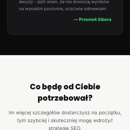
decyzji – jeśli wiem, że nie dowiozę wyników
na wysokim poziomie, uczciwie odmawiam.
— Przemek Sibera
Co będę od Ciebie
potrzebował?
Im więcej szczegółów dostarczysz na początku,
tym szybciej i skuteczniej mogę wdrożyć
strategię SEO.