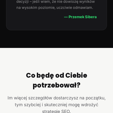
decyzji – jeśli wiem, że nie dowiozę wyników
na wysokim poziomie, uczciwie odmawiam.
— Przemek Sibera
Co będę od Ciebie
potrzebował?
Im więcej szczegółów dostarczysz na początku,
tym szybciej i skuteczniej mogę wdrożyć
strategię SEO.