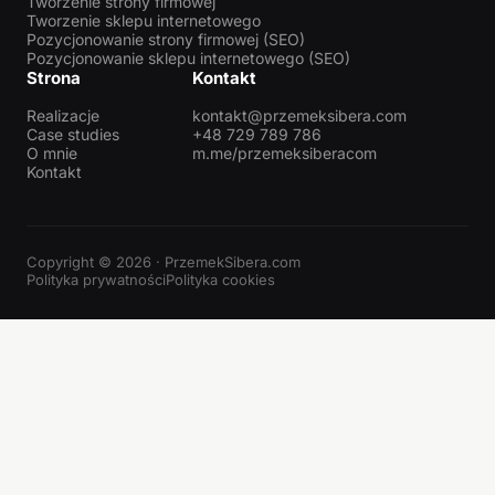
Tworzenie strony firmowej
Tworzenie sklepu internetowego
Pozycjonowanie strony firmowej (SEO)
Pozycjonowanie sklepu internetowego (SEO)
Strona
Kontakt
Realizacje
kontakt@przemeksibera.com
Case studies
+48 729 789 786
O mnie
m.me/przemeksiberacom
Kontakt
Copyright © 2026 · PrzemekSibera.com
Polityka prywatności
Polityka cookies