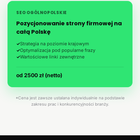
SEO OGÓLNOPOLSKIE
Pozycjonowanie strony firmowej na
całą Polskę
✓
Strategia na poziomie krajowym
✓
Optymalizacja pod popularne frazy
✓
Wartościowe linki zewnętrzne
od 2500 zł (netto)
*Cena jest zawsze ustalana indywidualnie na podstawie
zakresu prac i konkurencyjności branży.