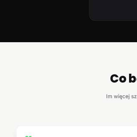
Co b
Im więcej sz