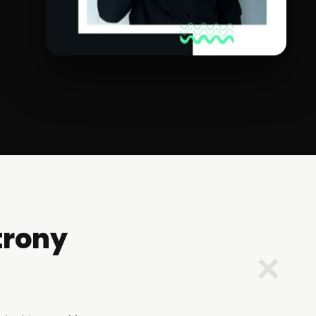
trony
✕