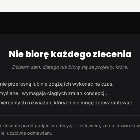
Nie biorę każdego zlecenia
Działam sam, dlatego nie biorę się za projekty, które:
ie przerosną lub nie zdążę ich wykonać na czas.
myślane i wymagają ciągłych zmian koncepcji.
ierealnych rozwiązań, których nie mogę zagwarantować.
 zlecenie przed podjęciem decyzji – jeśli wiem, że nie dowiozę 
ie, uczciwie odmawiam.