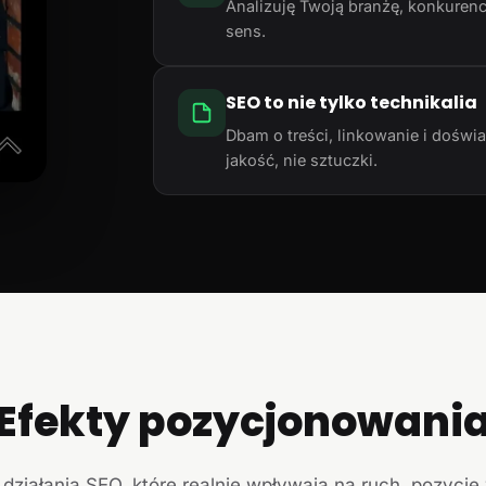
Analizuję Twoją branżę, konkurencj
sens.
SEO to nie tylko technikalia
Dbam o treści, linkowanie i doświ
jakość, nie sztuczki.
Efekty pozycjonowani
działania SEO, które realnie wpływają na ruch, pozycje