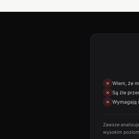
Wiem, że mn
✕
Są źle prze
✕
Wymagają n
✕
Zawsze analizuję
wysokim poziom