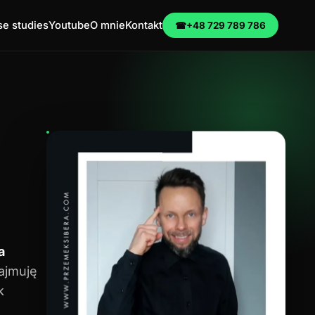
e studies
Youtube
O mnie
Kontakt
☎
+48 729 789 786
a
zajmuję
k