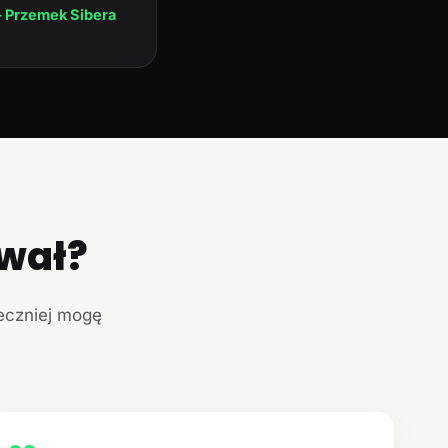
 Przemek Sibera
ował?
teczniej mogę