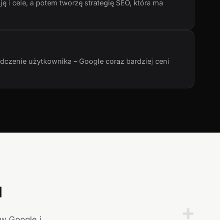
ę i cele, a potem tworzę strategię SEO, która ma
adczenie użytkownika – Google coraz bardziej ceni
a
+
 w Google i