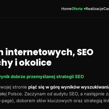
Home
Oferta ▾
Realizacje
Cas
n internetowych, SEO
hy i okolice
ynik dobrze przemyślanej strategii SEO
Twojej stronie
piąć się w górę wyników wyszukiwani
 całej Polsce. Zaczynam od audytu SEO, a następnie 
n-page), doborem słów kluczowych oraz strategią lin