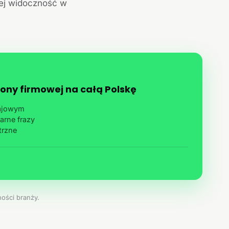
jej widoczność w
ony firmowej na całą Polskę
rajowym
arne frazy
trzne
ości branży.