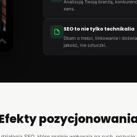
Analizuję Twoją branżę, konkurencj
sens.
SEO to nie tylko technikalia
Dbam o treści, linkowanie i doświ
jakość, nie sztuczki.
Efekty pozycjonowani
działania SEO, które realnie wpływają na ruch, pozycje