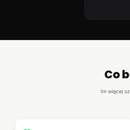
Co b
Im więcej sz