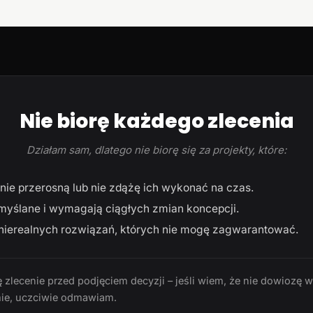
Nie biorę każdego zlecenia
Działam sam, dlatego nie biorę się za projekty, które:
ie przerosną lub nie zdążę ich wykonać na czas.
myślane i wymagają ciągłych zmian koncepcji.
ierealnych rozwiązań, których nie mogę zagwarantować.
 zlecenie przed podjęciem decyzji – jeśli wiem, że nie dowiozę 
ie, uczciwie odmawiam.