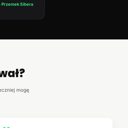
 Przemek Sibera
ował?
teczniej mogę