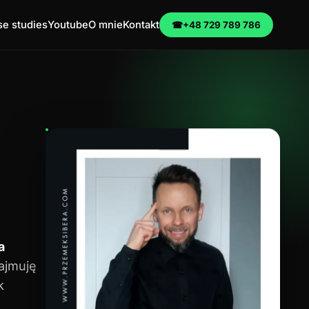
e studies
Youtube
O mnie
Kontakt
☎
+48 729 789 786
a
zajmuję
k