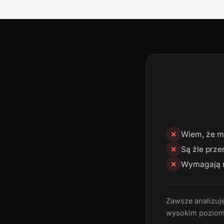
Wiem, że mn
✕
Są źle prze
✕
Wymagają n
✕
Zawsze analizuję
wysokim poziom