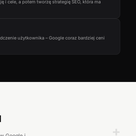
ę i cele, a potem tworzę strategię SEO, która ma
adczenie użytkownika – Google coraz bardziej ceni
a
+
 w Google i