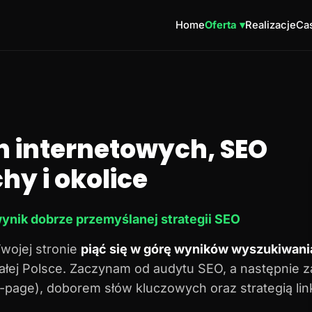
Home
Oferta ▾
Realizacje
Cas
n internetowych, SEO
hy i okolice
ynik dobrze przemyślanej strategii SEO
Twojej stronie
piąć się w górę wyników wyszukiwani
 całej Polsce. Zaczynam od audytu SEO, a następnie 
n-page), doborem słów kluczowych oraz strategią lin