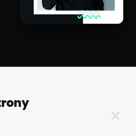
trony
✕