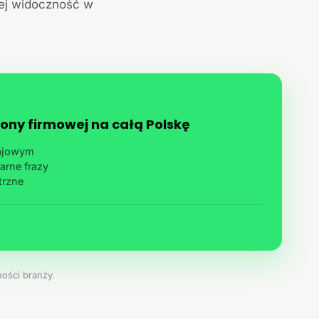
jej widoczność w
ony firmowej na całą Polskę
rajowym
arne frazy
trzne
ości branży.