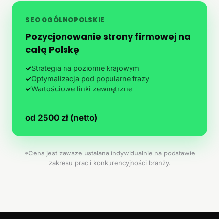
SEO OGÓLNOPOLSKIE
Pozycjonowanie strony firmowej na
całą Polskę
✓
Strategia na poziomie krajowym
✓
Optymalizacja pod popularne frazy
✓
Wartościowe linki zewnętrzne
od 2500 zł (netto)
*Cena jest zawsze ustalana indywidualnie na podstawie
zakresu prac i konkurencyjności branży.