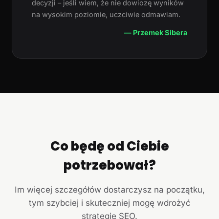
decyzji – jeśli wiem, że nie dowiozę wyników
na wysokim poziomie, uczciwie odmawiam.
— Przemek Sibera
Co będę od Ciebie
potrzebował?
Im więcej szczegółów dostarczysz na początku,
tym szybciej i skuteczniej mogę wdrożyć
strategię SEO.