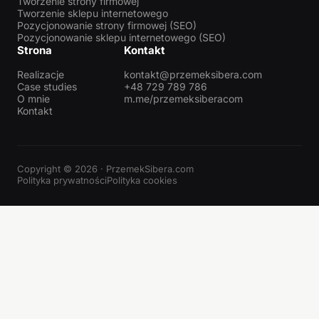
Tworzenie strony firmowej
Tworzenie sklepu internetowego
Pozycjonowanie strony firmowej (SEO)
Pozycjonowanie sklepu internetowego (SEO)
Strona
Kontakt
Realizacje
kontakt@przemeksibera.com
Case studies
+48 729 789 786
O mnie
m.me/przemeksiberacom
Kontakt
Copyright © 2026 · PrzemekSibera.com
Polityka prywatności
Polityka cookies