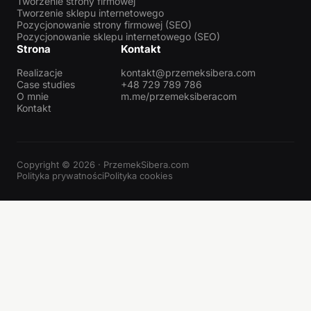
Tworzenie strony firmowej
Tworzenie sklepu internetowego
Pozycjonowanie strony firmowej (SEO)
Pozycjonowanie sklepu internetowego (SEO)
Strona
Kontakt
Realizacje
kontakt@przemeksibera.com
Case studies
+48 729 789 786
O mnie
m.me/przemeksiberacom
Kontakt
Copyright © 2026 · PrzemekSibera.com
Polityka prywatności
Polityka cookies