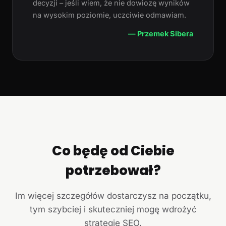
decyzji – jeśli wiem, że nie dowiozę wyników
na wysokim poziomie, uczciwie odmawiam.
— Przemek Sibera
Co będę od Ciebie
potrzebował?
Im więcej szczegółów dostarczysz na początku,
tym szybciej i skuteczniej mogę wdrożyć
strategię SEO.