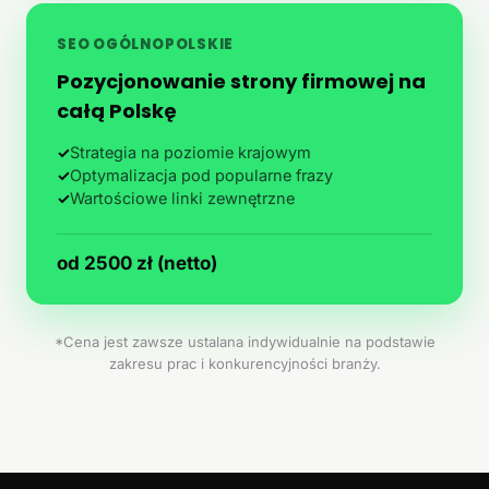
SEO OGÓLNOPOLSKIE
Pozycjonowanie strony firmowej na
całą Polskę
✓
Strategia na poziomie krajowym
✓
Optymalizacja pod popularne frazy
✓
Wartościowe linki zewnętrzne
od 2500 zł (netto)
*Cena jest zawsze ustalana indywidualnie na podstawie
zakresu prac i konkurencyjności branży.