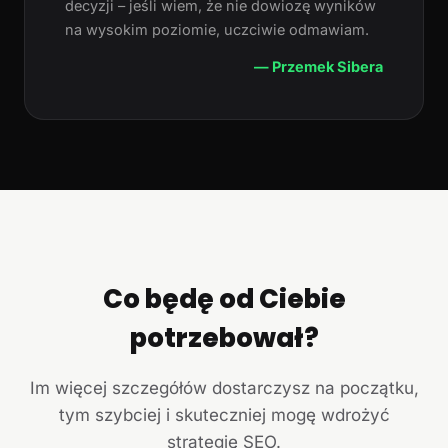
decyzji – jeśli wiem, że nie dowiozę wyników
na wysokim poziomie, uczciwie odmawiam.
— Przemek Sibera
Co będę od Ciebie
potrzebował?
Im więcej szczegółów dostarczysz na początku,
tym szybciej i skuteczniej mogę wdrożyć
strategię SEO.