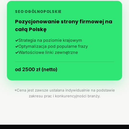
SEO OGÓLNOPOLSKIE
Pozycjonowanie strony firmowej na
całą Polskę
✓
Strategia na poziomie krajowym
✓
Optymalizacja pod popularne frazy
✓
Wartościowe linki zewnętrzne
od 2500 zł (netto)
*Cena jest zawsze ustalana indywidualnie na podstawie
zakresu prac i konkurencyjności branży.