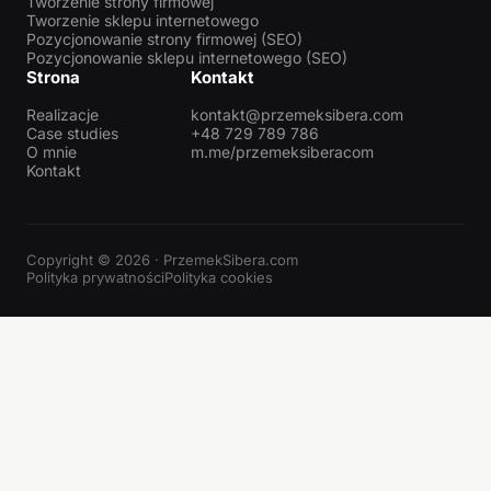
Tworzenie strony firmowej
Tworzenie sklepu internetowego
Pozycjonowanie strony firmowej (SEO)
Pozycjonowanie sklepu internetowego (SEO)
Strona
Kontakt
Realizacje
kontakt@przemeksibera.com
Case studies
+48 729 789 786
O mnie
m.me/przemeksiberacom
Kontakt
Copyright © 2026 · PrzemekSibera.com
Polityka prywatności
Polityka cookies