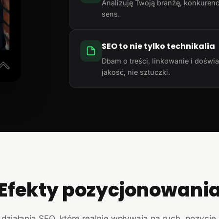
Analizuję Twoją branżę, konkurencj
sens.
SEO to nie tylko technikalia
Dbam o treści, linkowanie i doświ
jakość, nie sztuczki.
Efekty pozycjonowani
działania SEO, które realnie wpływają na ruch, pozycje