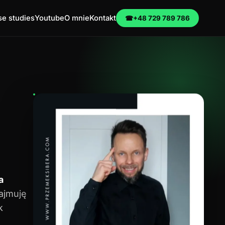
e studies
Youtube
O mnie
Kontakt
☎
+48 729 789 786
a
zajmuję
k