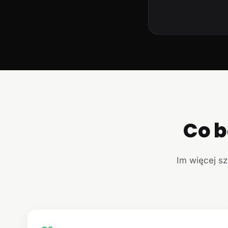
Co b
Im więcej sz