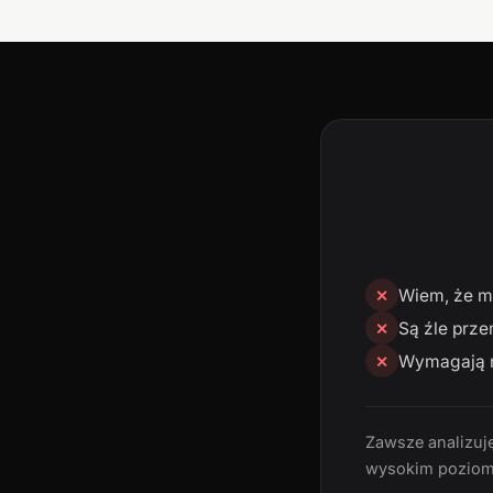
Wiem, że mn
✕
Są źle prze
✕
Wymagają n
✕
Zawsze analizuję
wysokim poziom