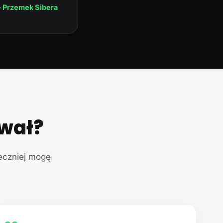
 Przemek Sibera
ował?
teczniej mogę