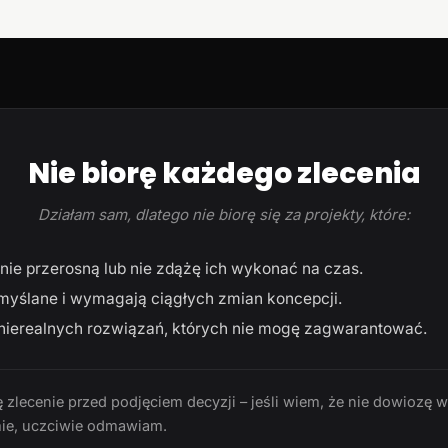
Nie biorę każdego zlecenia
Działam sam, dlatego nie biorę się za projekty, które:
ie przerosną lub nie zdążę ich wykonać na czas.
myślane i wymagają ciągłych zmian koncepcji.
ierealnych rozwiązań, których nie mogę zagwarantować.
 zlecenie przed podjęciem decyzji – jeśli wiem, że nie dowiozę 
ie, uczciwie odmawiam.