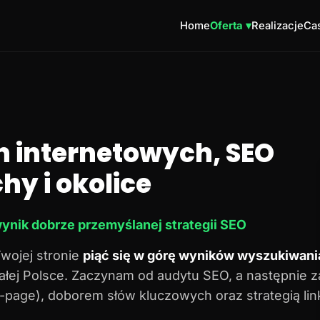
Home
Oferta ▾
Realizacje
Cas
n internetowych, SEO
hy i okolice
ynik dobrze przemyślanej strategii SEO
Twojej stronie
piąć się w górę wyników wyszukiwani
 całej Polsce. Zaczynam od audytu SEO, a następnie 
n-page), doborem słów kluczowych oraz strategią lin