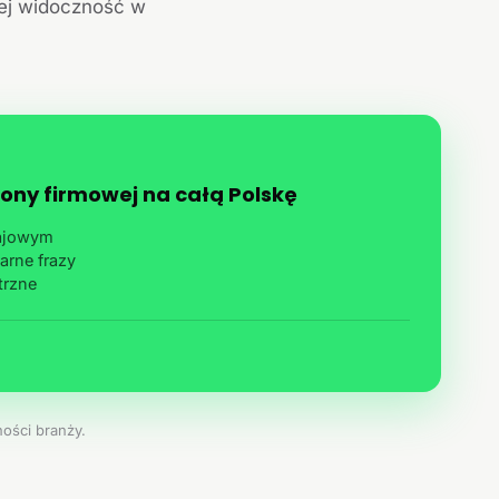
jej widoczność w
ony firmowej na całą Polskę
rajowym
arne frazy
trzne
ości branży.