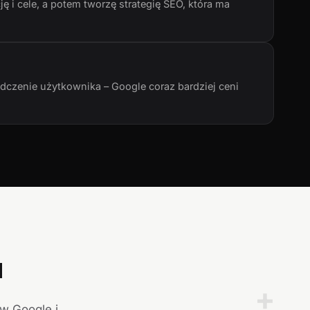
ę i cele, a potem tworzę strategię SEO, która ma
adczenie użytkownika – Google coraz bardziej ceni
a
+
 w Google i