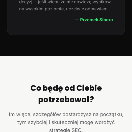
decyzji – jeśli wiem, że nie dowiozę wyników
na wysokim poziomie, uczciwie odmawiam.
— Przemek Sibera
Co będę od Ciebie
potrzebował?
Im więcej szczegółów dostarczysz na początku,
tym szybciej i skuteczniej mogę wdrożyć
strategię SEO.