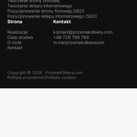
Tworzenie strony firmowej
Tworzenie sklepu internetowego
Pozycjonowanie strony firmowej (SEO)
Pozycjonowanie sklepu internetowego (SEO)
Strona
Kontakt
Realizacje
kontakt@przemeksibera.com
Case studies
+48 729 789 786
O mnie
m.me/przemeksiberacom
Kontakt
Copyright © 2026 · PrzemekSibera.com
Polityka prywatności
Polityka cookies