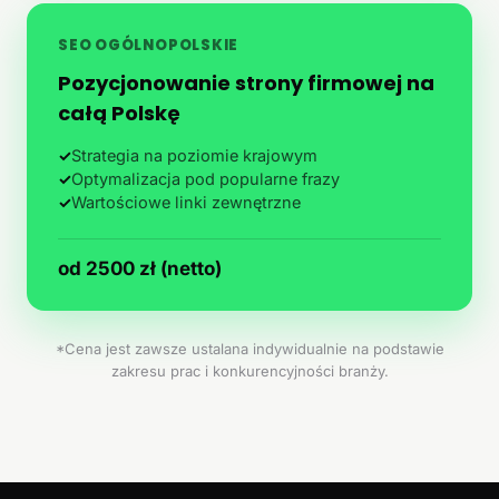
SEO OGÓLNOPOLSKIE
Pozycjonowanie strony firmowej na
całą Polskę
✓
Strategia na poziomie krajowym
✓
Optymalizacja pod popularne frazy
✓
Wartościowe linki zewnętrzne
od 2500 zł (netto)
*Cena jest zawsze ustalana indywidualnie na podstawie
zakresu prac i konkurencyjności branży.