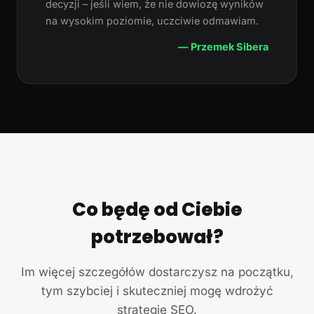
decyzji – jeśli wiem, że nie dowiozę wyników
na wysokim poziomie, uczciwie odmawiam.
— Przemek Sibera
Co będę od Ciebie
potrzebował?
Im więcej szczegółów dostarczysz na początku,
tym szybciej i skuteczniej mogę wdrożyć
strategię SEO.