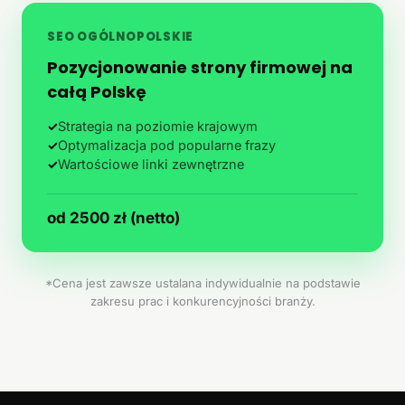
SEO OGÓLNOPOLSKIE
Pozycjonowanie strony firmowej na
całą Polskę
✓
Strategia na poziomie krajowym
✓
Optymalizacja pod popularne frazy
✓
Wartościowe linki zewnętrzne
od 2500 zł (netto)
*Cena jest zawsze ustalana indywidualnie na podstawie
zakresu prac i konkurencyjności branży.