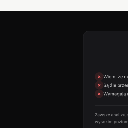
Wiem, że mn
✕
Są źle prze
✕
Wymagają n
✕
Zawsze analizuję
wysokim poziom