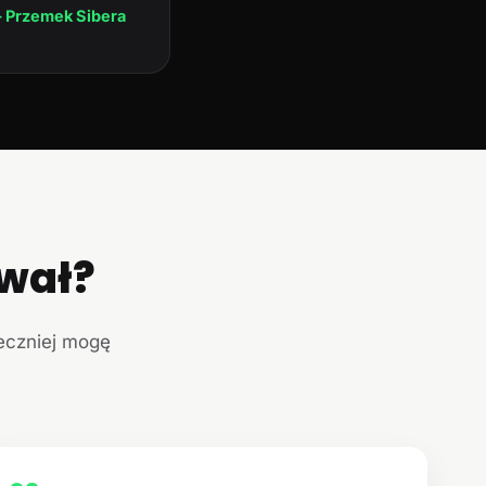
 Przemek Sibera
ował?
teczniej mogę