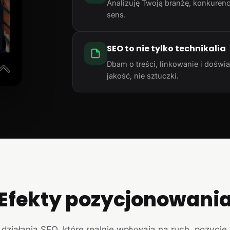
Analizuję Twoją branżę, konkurencj
sens.
SEO to nie tylko technikalia
Dbam o treści, linkowanie i doświ
jakość, nie sztuczki.
Efekty pozycjonowani
działania SEO, które realnie wpływają na ruch, pozycje