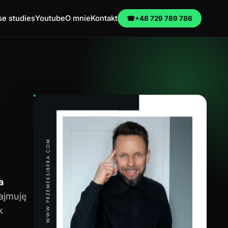
e studies
Youtube
O mnie
Kontakt
☎
+48 729 789 786
a
zajmuję
k