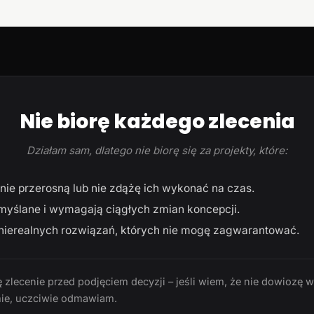
Nie biorę każdego zlecenia
Działam sam, dlatego nie biorę się za projekty, które:
ie przerosną lub nie zdążę ich wykonać na czas.
myślane i wymagają ciągłych zmian koncepcji.
ierealnych rozwiązań, których nie mogę zagwarantować.
 zlecenie przed podjęciem decyzji – jeśli wiem, że nie dowiozę 
ie, uczciwie odmawiam.