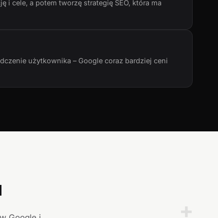
ę i cele, a potem tworzę strategię SEO, która ma
adczenie użytkownika – Google coraz bardziej ceni
a
+
 w Google i