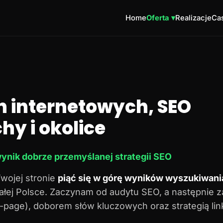
Home
Oferta ▾
Realizacje
Cas
n internetowych, SEO
hy i okolice
ynik dobrze przemyślanej strategii SEO
Twojej stronie
piąć się w górę wyników wyszukiwani
 całej Polsce. Zaczynam od audytu SEO, a następnie 
n-page), doborem słów kluczowych oraz strategią lin