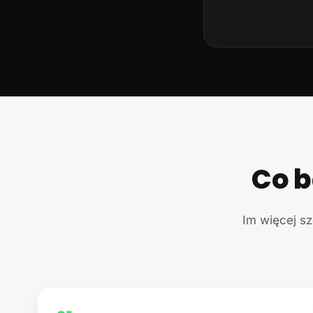
Co b
Im więcej sz