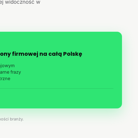
jej widoczność w
ony firmowej na całą Polskę
rajowym
arne frazy
trzne
ości branży.