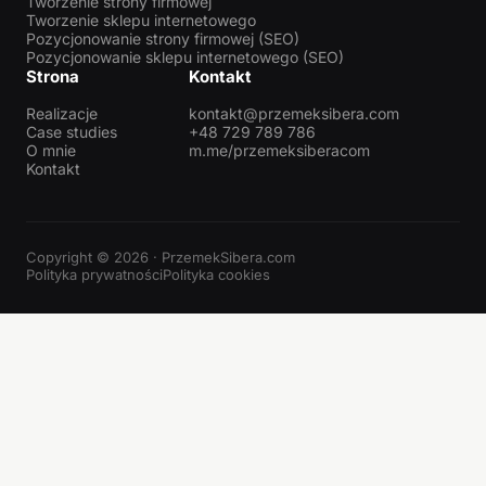
Tworzenie strony firmowej
Tworzenie sklepu internetowego
Pozycjonowanie strony firmowej (SEO)
Pozycjonowanie sklepu internetowego (SEO)
Strona
Kontakt
Realizacje
kontakt@przemeksibera.com
Case studies
+48 729 789 786
O mnie
m.me/przemeksiberacom
Kontakt
Copyright © 2026 · PrzemekSibera.com
Polityka prywatności
Polityka cookies