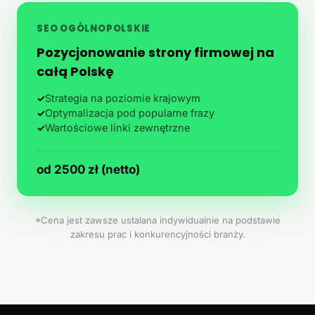
SEO OGÓLNOPOLSKIE
Pozycjonowanie strony firmowej na
całą Polskę
✓
Strategia na poziomie krajowym
✓
Optymalizacja pod popularne frazy
✓
Wartościowe linki zewnętrzne
od 2500 zł (netto)
*Cena jest zawsze ustalana indywidualnie na podstawie
zakresu prac i konkurencyjności branży.