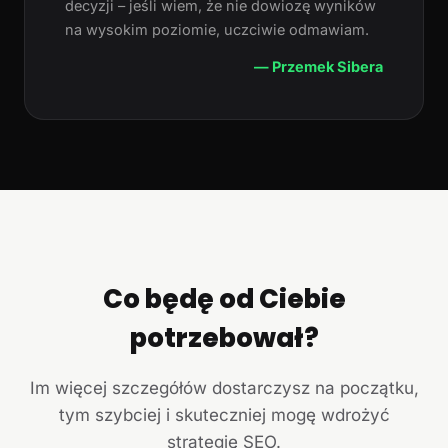
decyzji – jeśli wiem, że nie dowiozę wyników
na wysokim poziomie, uczciwie odmawiam.
— Przemek Sibera
Co będę od Ciebie
potrzebował?
Im więcej szczegółów dostarczysz na początku,
tym szybciej i skuteczniej mogę wdrożyć
strategię SEO.