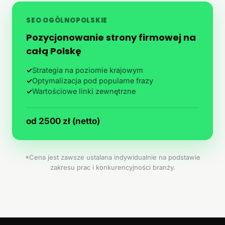
SEO OGÓLNOPOLSKIE
Pozycjonowanie strony firmowej na
całą Polskę
✓
Strategia na poziomie krajowym
✓
Optymalizacja pod popularne frazy
✓
Wartościowe linki zewnętrzne
od 2500 zł (netto)
*Cena jest zawsze ustalana indywidualnie na podstawie
zakresu prac i konkurencyjności branży.