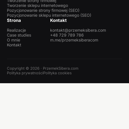
Tworzenie strony firmowej
Tworzenie sklepu internetowego
Pozycjonowanie strony firmowej (SEO)
Pozycjonowanie sklepu internetowego (SEO)
Strona
Kontakt
Realizacje
kontakt@przemeksibera.com
Case studies
+48 729 789 786
O mnie
m.me/przemeksiberacom
Kontakt
Copyright © 2026 · PrzemekSibera.com
Polityka prywatności
Polityka cookies