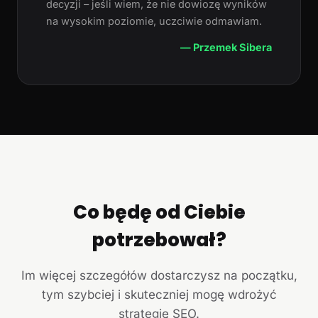
decyzji – jeśli wiem, że nie dowiozę wyników
na wysokim poziomie, uczciwie odmawiam.
— Przemek Sibera
Co będę od Ciebie
potrzebował?
Im więcej szczegółów dostarczysz na początku,
tym szybciej i skuteczniej mogę wdrożyć
strategię SEO.