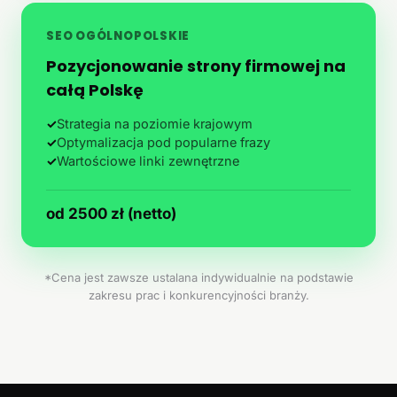
SEO OGÓLNOPOLSKIE
Pozycjonowanie strony firmowej na
całą Polskę
✓
Strategia na poziomie krajowym
✓
Optymalizacja pod popularne frazy
✓
Wartościowe linki zewnętrzne
od 2500 zł (netto)
*Cena jest zawsze ustalana indywidualnie na podstawie
zakresu prac i konkurencyjności branży.