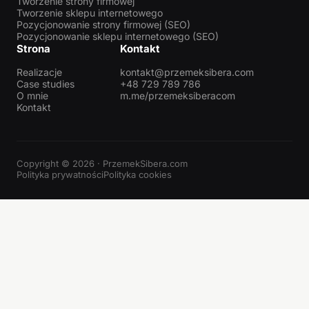
Tworzenie strony firmowej
Tworzenie sklepu internetowego
Pozycjonowanie strony firmowej (SEO)
Pozycjonowanie sklepu internetowego (SEO)
Strona
Kontakt
Realizacje
kontakt@przemeksibera.com
Case studies
+48 729 789 786
O mnie
m.me/przemeksiberacom
Kontakt
Copyright © 2026 · PrzemekSibera.com
Polityka prywatności
Polityka cookies