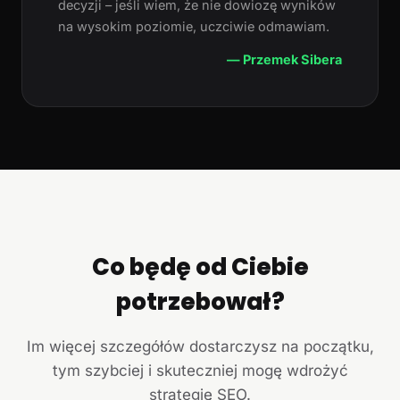
decyzji – jeśli wiem, że nie dowiozę wyników
na wysokim poziomie, uczciwie odmawiam.
— Przemek Sibera
Co będę od Ciebie
potrzebował?
Im więcej szczegółów dostarczysz na początku,
tym szybciej i skuteczniej mogę wdrożyć
strategię SEO.