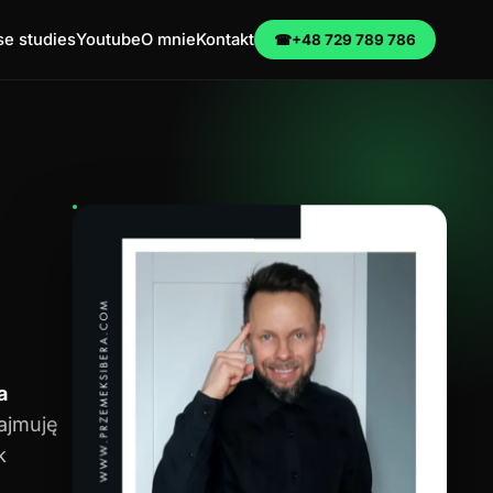
e studies
Youtube
O mnie
Kontakt
☎
+48 729 789 786
a
zajmuję
k