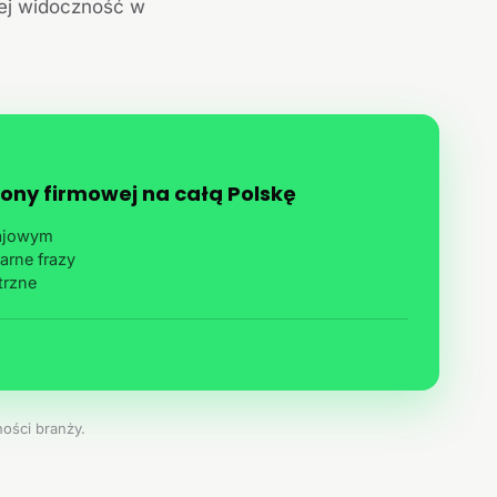
jej widoczność w
ony firmowej na całą Polskę
rajowym
arne frazy
trzne
ości branży.