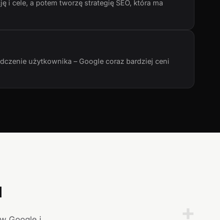
ę i cele, a potem tworzę strategię SEO, która ma
adczenie użytkownika – Google coraz bardziej ceni
a
+
 w Google i