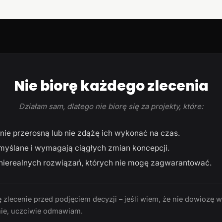
Nie biorę każdego zlecenia
Działam sam, dlatego nie biorę się za projekty, które:
ie przerosną lub nie zdążę ich wykonać na czas.
myślane i wymagają ciągłych zmian koncepcji.
ierealnych rozwiązań, których nie mogę zagwarantować.
 zlecenie przed podjęciem decyzji – jeśli wiem, że nie dowiozę 
ie, uczciwie odmawiam.