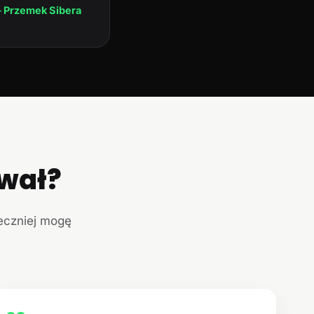
 Przemek Sibera
ował?
teczniej mogę