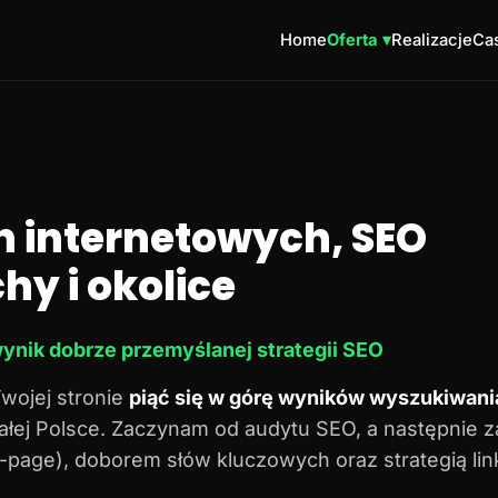
Home
Oferta ▾
Realizacje
Cas
n internetowych, SEO
hy i okolice
ynik dobrze przemyślanej strategii SEO
Twojej stronie
piąć się w górę wyników wyszukiwani
 całej Polsce. Zaczynam od audytu SEO, a następnie 
n-page), doborem słów kluczowych oraz strategią lin