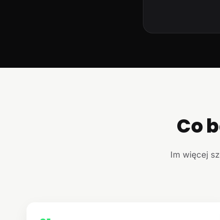
Co b
Im więcej sz