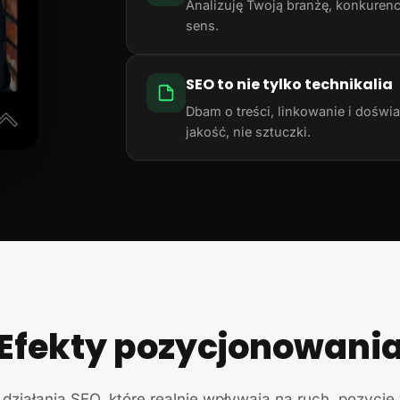
Analizuję Twoją branżę, konkurencj
sens.
SEO to nie tylko technikalia
Dbam o treści, linkowanie i doświ
jakość, nie sztuczki.
Efekty pozycjonowani
działania SEO, które realnie wpływają na ruch, pozycje