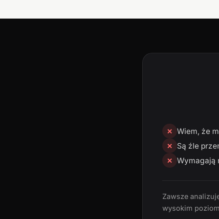
Wiem, że mn
✕
Są źle prze
✕
Wymagają n
✕
Zawsze analizuję
wysokim poziom