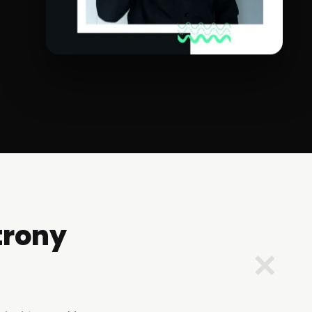
trony
✕