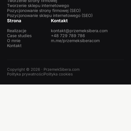
Tworzenie strony firmowej
Tworzenie sklepu internetowego
Pozycjonowanie strony firmowej (SEO)
Pozycjonowanie sklepu internetowego (SEO)
Strona
Kontakt
Realizacje
kontakt@przemeksibera.com
Case studies
+48 729 789 786
O mnie
m.me/przemeksiberacom
Kontakt
Copyright © 2026 · PrzemekSibera.com
Polityka prywatności
Polityka cookies