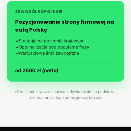
SEO OGÓLNOPOLSKIE
Pozycjonowanie strony firmowej na
całą Polskę
✓
Strategia na poziomie krajowym
✓
Optymalizacja pod popularne frazy
✓
Wartościowe linki zewnętrzne
od 2500 zł (netto)
*Cena jest zawsze ustalana indywidualnie na podstawie
zakresu prac i konkurencyjności branży.