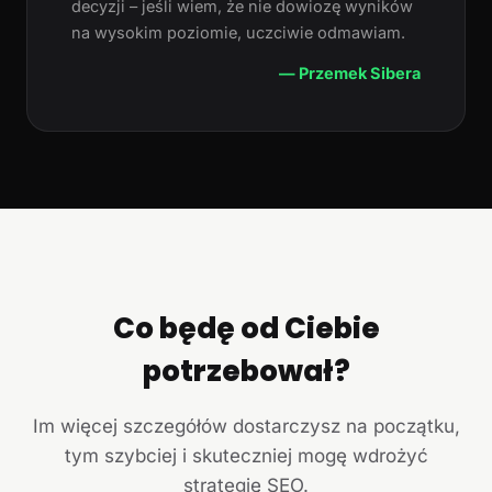
decyzji – jeśli wiem, że nie dowiozę wyników
na wysokim poziomie, uczciwie odmawiam.
— Przemek Sibera
Co będę od Ciebie
potrzebował?
Im więcej szczegółów dostarczysz na początku,
tym szybciej i skuteczniej mogę wdrożyć
strategię SEO.