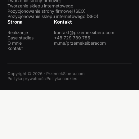
Tworzenie strony firmowej
Tworzenie sklepu internetowego
Pozycjonowanie strony firmowej (SEO)
Pozycjonowanie sklepu internetowego (SEO)
Strona
Kontakt
Realizacje
kontakt@przemeksibera.com
Case studies
+48 729 789 786
O mnie
m.me/przemeksiberacom
Kontakt
Copyright © 2026 · PrzemekSibera.com
Polityka prywatności
Polityka cookies