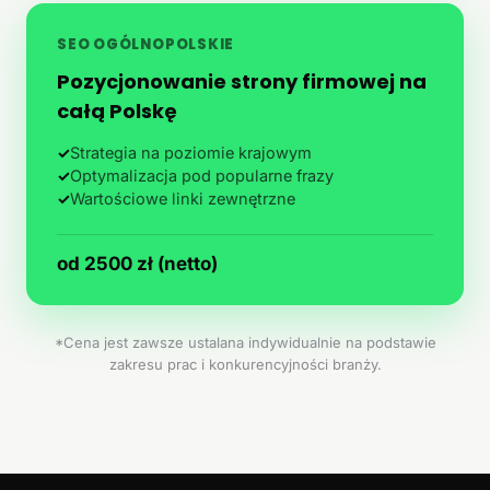
SEO OGÓLNOPOLSKIE
Pozycjonowanie strony firmowej na
całą Polskę
✓
Strategia na poziomie krajowym
✓
Optymalizacja pod popularne frazy
✓
Wartościowe linki zewnętrzne
od 2500 zł (netto)
*Cena jest zawsze ustalana indywidualnie na podstawie
zakresu prac i konkurencyjności branży.