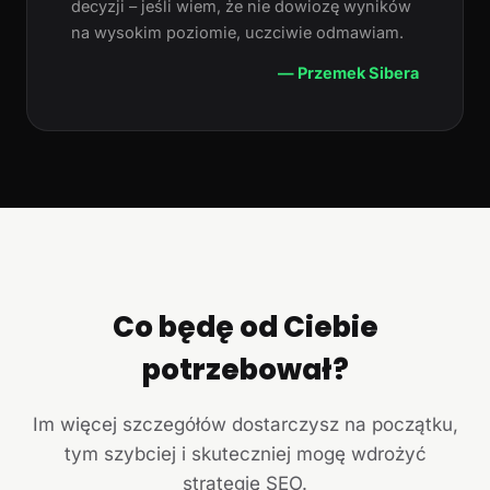
decyzji – jeśli wiem, że nie dowiozę wyników
na wysokim poziomie, uczciwie odmawiam.
— Przemek Sibera
Co będę od Ciebie
potrzebował?
Im więcej szczegółów dostarczysz na początku,
tym szybciej i skuteczniej mogę wdrożyć
strategię SEO.