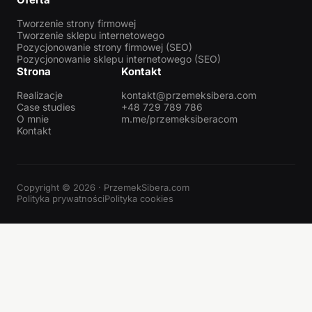
Tworzenie strony firmowej
Tworzenie sklepu internetowego
Pozycjonowanie strony firmowej (SEO)
Pozycjonowanie sklepu internetowego (SEO)
Strona
Kontakt
Realizacje
kontakt@przemeksibera.com
Case studies
+48 729 789 786
O mnie
m.me/przemeksiberacom
Kontakt
Copyright © 2026 · PrzemekSibera.com
Polityka prywatności
Polityka cookies