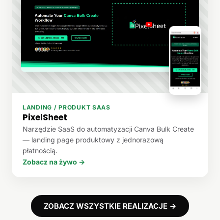
LANDING / PRODUKT SAAS
PixelSheet
Narzędzie SaaS do automatyzacji Canva Bulk Create
— landing page produktowy z jednorazową
płatnością.
Zobacz na żywo →
ZOBACZ WSZYSTKIE REALIZACJE →