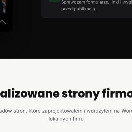
Sprawdzam formularze, linki i wyg
przed publikacją.
ealizowane strony firm
ładów stron, które zaprojektowałem i wdrożyłem na Wor
lokalnych firm.