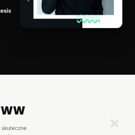
esis
 WWW
✕
i skuteczne