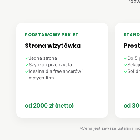
rozw
PODSTAWOWY PAKIET
STAND
Strona wizytówka
Pros
✓
Jedna strona
✓
Do 5 
✓
Szybka i przejrzysta
✓
Sekcje
✓
Idealna dla freelancerów i
✓
Solid
małych firm
od 2000 zł (netto)
od 30
*Cena jest zawsze ustalana ind