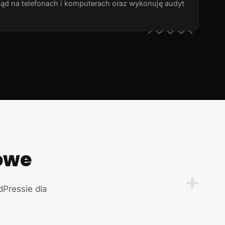
ląd na telefonach i komputerach oraz wykonuję audyt
owe
+
dPressie dla