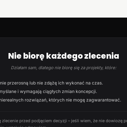
Nie biorę każdego zlecenia
Działam sam, dlatego nie biorę się za projekty, które:
ie przerosną lub nie zdążę ich wykonać na czas.
myślane i wymagają ciągłych zmian koncepcji.
ierealnych rozwiązań, których nie mogę zagwarantować.
 zlecenie przed podjęciem decyzji – jeśli wiem, że nie dowiozę p