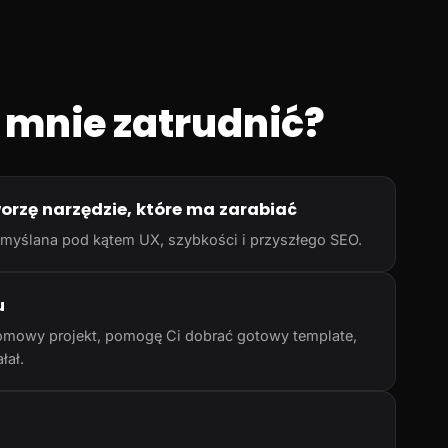
 mnie zatrudnić?
worzę narzędzie, które ma zarabiać
rzemyślana pod kątem UX, szybkości i przyszłego SEO.
u
omowy projekt, pomogę Ci dobrać gotowy template,
łał.