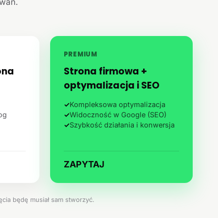
iwań.
PREMIUM
ona
Strona firmowa +
optymalizacja i SEO
✓
Kompleksowa optymalizacja
log
✓
Widoczność w Google (SEO)
✓
Szybkość działania i konwersja
ZAPYTAJ
jęcia będę musiał sam stworzyć.