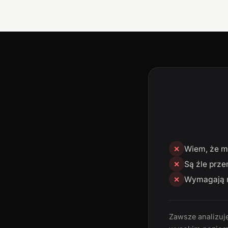
Wiem, że mn
✕
Są źle prze
✕
Wymagają n
✕
Zawsze analizuję