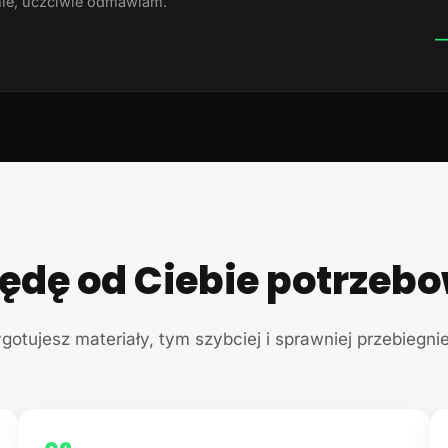
ie, uczciwie odmawiam.
—
ędę od Ciebie potrzeb
ygotujesz materiały, tym szybciej i sprawniej przebiegni