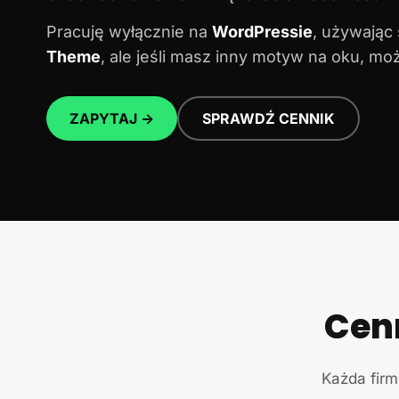
Pracuję wyłącznie na
WordPressie
, używając
Theme
, ale jeśli masz inny motyw na oku, m
ZAPYTAJ →
SPRAWDŹ CENNIK
Cen
Każda firm