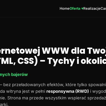
Home
Oferta ▾
Realizacje
Cas
ternetowej WWW dla Twoj
ML, CSS) – Tychy i okoli
dnych bajerów
– bez przeładowanych efektów, które tylko spowalni
da witryna jest w pełni
responsywna (RWD)
i wygod
onie. Strona ma przede wszystkim wspierać sprzedaż
rki.