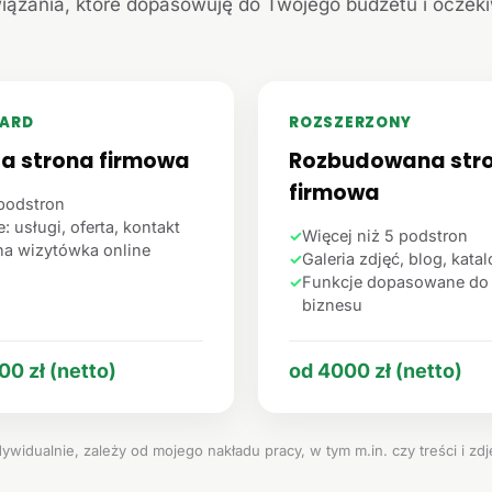
iązania, które dopasowuję do Twojego budżetu i oczek
ARD
ROZSZERZONY
ta strona firmowa
Rozbudowana str
firmowa
podstron
: usługi, oferta, kontakt
✓
Więcej niż 5 podstron
na wizytówka online
✓
Galeria zdjęć, blog, kata
✓
Funkcje dopasowane do
biznesu
00 zł (netto)
od 4000 zł (netto)
ywidualnie, zależy od mojego nakładu pracy, w tym m.in. czy treści i zd