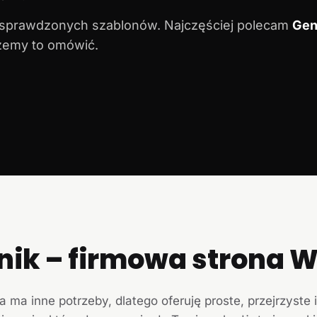
 sprawdzonych szablonów. Najczęściej polecam
Gen
ożemy to omówić.
nik – firmowa strona
a ma inne potrzeby, dlatego oferuję proste, przejrzyste 