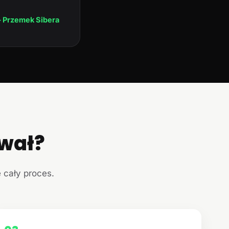
 Przemek Sibera
ował?
e cały proces.