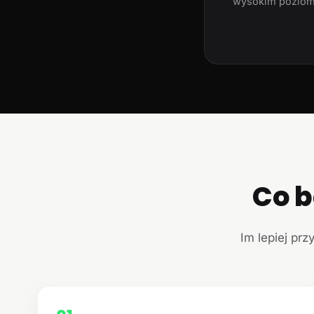
wysokim poziom
Co b
Im lepiej prz