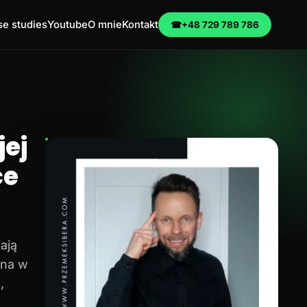
e studies
Youtube
O mnie
Kontakt
☎
+48 729 789 786
ej
ce
ają
na w
,