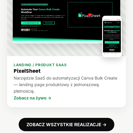
LANDING / PRODUKT SAAS
PixelSheet
Narzędzie SaaS do automatyzacji Canva Bulk Create
— landing page produktowy z jednorazową
płatnością.
Zobacz na żywo →
ZOBACZ WSZYSTKIE REALIZACJE →