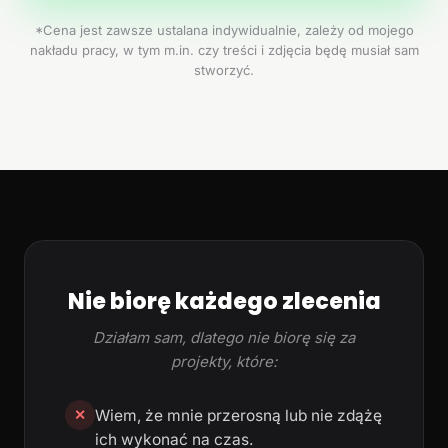
*Cena jest zawsze ustalana indywidualnie, zależy od mojego
nakładu pracy, w tym m.in. czy treści i zdjęcia będę musiał sam
stworzyć.
Nie biorę każdego zlecenia
Działam sam, dlatego nie biorę się za
projekty, które:
Wiem, że mnie przerosną lub nie zdążę
✕
ich wykonać na czas.