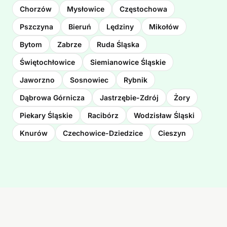
Chorzów
Mysłowice
Częstochowa
Pszczyna
Bieruń
Lędziny
Mikołów
Bytom
Zabrze
Ruda Śląska
Świętochłowice
Siemianowice Śląskie
Jaworzno
Sosnowiec
Rybnik
Dąbrowa Górnicza
Jastrzębie-Zdrój
Żory
Piekary Śląskie
Racibórz
Wodzisław Śląski
Knurów
Czechowice-Dziedzice
Cieszyn