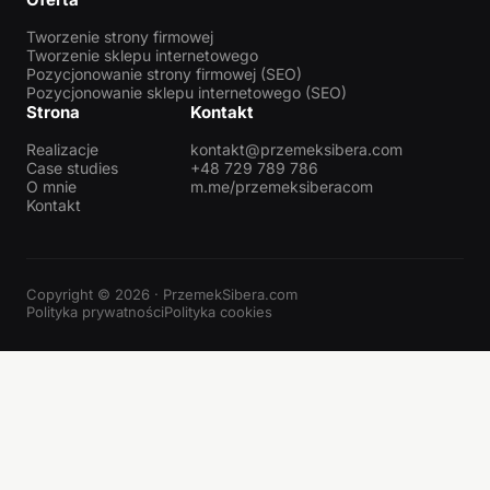
Tworzenie strony firmowej
Tworzenie sklepu internetowego
Pozycjonowanie strony firmowej (SEO)
Pozycjonowanie sklepu internetowego (SEO)
Strona
Kontakt
Realizacje
kontakt@przemeksibera.com
Case studies
+48 729 789 786
O mnie
m.me/przemeksiberacom
Kontakt
Copyright © 2026 · PrzemekSibera.com
Polityka prywatności
Polityka cookies