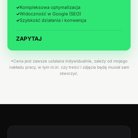
✓
Kompleksowa optymalizacja
✓
Widoczność w Google (SEO)
✓
Szybkość działania i konwersja
ZAPYTAJ
*Cena jest zawsze ustalana indywidualnie, zależy od mojego
nakładu pracy, w tym m.in. czy treści i zdjęcia będę musiał sam
stworzyć.