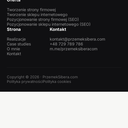
Tworzenie strony firmowej
Tworzenie sklepu internetowego
Pozycjonowanie strony firmowej (SEO)
Pozycjonowanie sklepu internetowego (SEO)
Strona
Kontakt
Realizacje
kontakt@przemeksibera.com
Case studies
+48 729 789 786
O mnie
m.me/przemeksiberacom
Kontakt
Copyright © 2026 · PrzemekSibera.com
Polityka prywatności
Polityka cookies