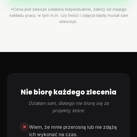
*Cena jest zawsze ustalana indywidualnie, zależy od mojego
nakładu pracy, w tym m.in. czy treści i zdjęcia będę musiał sam
stworzyć.
Nie biorę każdego zlecenia
Działam sam, dlatego nie biorę się za
projekty, które:
Wiem, że mnie przerosną lub nie zdążę
✕
ich wykonać na czas.