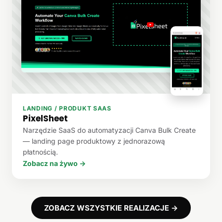
LANDING / PRODUKT SAAS
PixelSheet
Narzędzie SaaS do automatyzacji Canva Bulk Create
— landing page produktowy z jednorazową
płatnością.
Zobacz na żywo →
ZOBACZ WSZYSTKIE REALIZACJE →