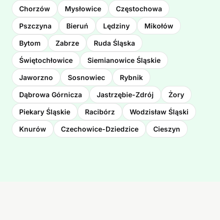
Chorzów
Mysłowice
Częstochowa
Pszczyna
Bieruń
Lędziny
Mikołów
Bytom
Zabrze
Ruda Śląska
Świętochłowice
Siemianowice Śląskie
Jaworzno
Sosnowiec
Rybnik
Dąbrowa Górnicza
Jastrzębie-Zdrój
Żory
Piekary Śląskie
Racibórz
Wodzisław Śląski
Knurów
Czechowice-Dziedzice
Cieszyn