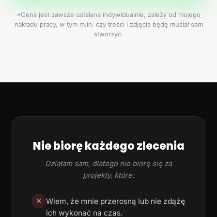
*Cena jest zawsze ustalana indywidualnie, zależy od mojego
nakładu pracy, w tym m.in. czy treści i zdjęcia będę musiał sam
stworzyć.
Nie biorę każdego zlecenia
Działam sam, dlatego nie biorę się za
projekty, które:
Wiem, że mnie przerosną lub nie zdążę
✕
ich wykonać na czas.