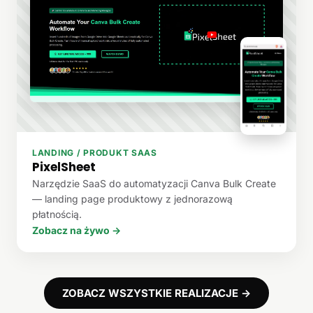
LANDING / PRODUKT SAAS
PixelSheet
Narzędzie SaaS do automatyzacji Canva Bulk Create
— landing page produktowy z jednorazową
płatnością.
Zobacz na żywo →
ZOBACZ WSZYSTKIE REALIZACJE →