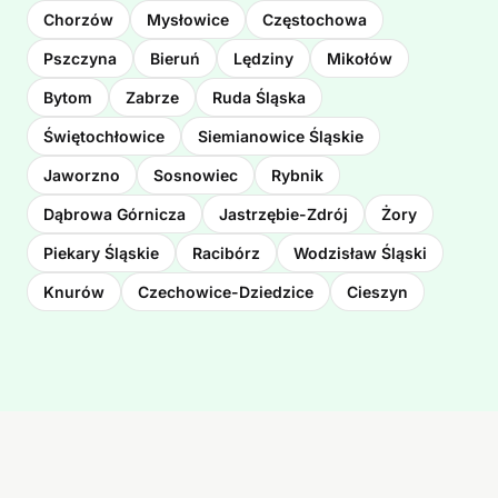
Chorzów
Mysłowice
Częstochowa
Pszczyna
Bieruń
Lędziny
Mikołów
Bytom
Zabrze
Ruda Śląska
Świętochłowice
Siemianowice Śląskie
Jaworzno
Sosnowiec
Rybnik
Dąbrowa Górnicza
Jastrzębie-Zdrój
Żory
Piekary Śląskie
Racibórz
Wodzisław Śląski
Knurów
Czechowice-Dziedzice
Cieszyn