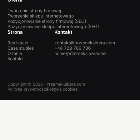
Tworzenie strony firmowej
Tworzenie sklepu internetowego
Pozycjonowanie strony firmowej (SEO)
Pozycjonowanie sklepu internetowego (SEO)
Strona
Kontakt
Realizacje
kontakt@przemeksibera.com
Case studies
+48 729 789 786
O mnie
m.me/przemeksiberacom
Kontakt
Copyright © 2026 · PrzemekSibera.com
Polityka prywatności
Polityka cookies