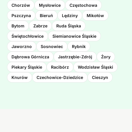
Chorzów
Mysłowice
Częstochowa
Pszczyna
Bieruń
Lędziny
Mikołów
Bytom
Zabrze
Ruda Śląska
Świętochłowice
Siemianowice Śląskie
Jaworzno
Sosnowiec
Rybnik
Dąbrowa Górnicza
Jastrzębie-Zdrój
Żory
Piekary Śląskie
Racibórz
Wodzisław Śląski
Knurów
Czechowice-Dziedzice
Cieszyn