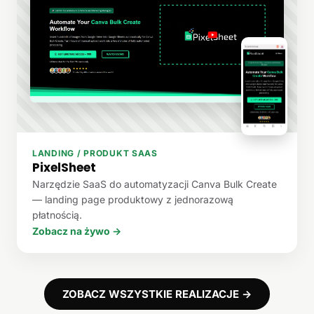
LANDING / PRODUKT SAAS
PixelSheet
Narzędzie SaaS do automatyzacji Canva Bulk Create
— landing page produktowy z jednorazową
płatnością.
Zobacz na żywo →
ZOBACZ WSZYSTKIE REALIZACJE →