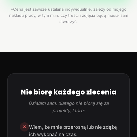
*Cena jest zawsze ustalana indywidualnie, zależy od mojego
nakładu pracy, w tym m.in. czy treści i zdjęcia będę musiał sam
stworzyć.
Nie biorę każdego zlecenia
Działam sam, dlatego nie biorę się za
projekty, które:
Wiem, że mnie przerosną lub nie zdążę
✕
ich wykonać na czas.