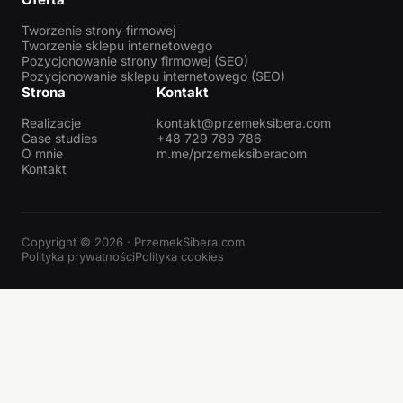
Tworzenie strony firmowej
Tworzenie sklepu internetowego
Pozycjonowanie strony firmowej (SEO)
Pozycjonowanie sklepu internetowego (SEO)
Strona
Kontakt
Realizacje
kontakt@przemeksibera.com
Case studies
+48 729 789 786
O mnie
m.me/przemeksiberacom
Kontakt
Copyright © 2026 · PrzemekSibera.com
Polityka prywatności
Polityka cookies