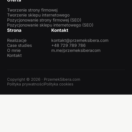
Tworzenie strony firmowej
Tworzenie sklepu internetowego
Pozycjonowanie strony firmowej (SEO)
Pozycjonowanie sklepu internetowego (SEO)
Strona
Kontakt
Realizacje
kontakt@przemeksibera.com
Case studies
+48 729 789 786
O mnie
m.me/przemeksiberacom
Kontakt
Copyright © 2026 · PrzemekSibera.com
Polityka prywatności
Polityka cookies