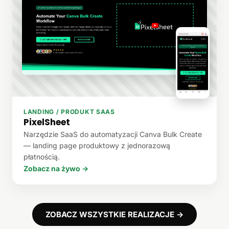
LANDING / PRODUKT SAAS
PixelSheet
Narzędzie SaaS do automatyzacji Canva Bulk Create
— landing page produktowy z jednorazową
płatnością.
Zobacz na żywo →
ZOBACZ WSZYSTKIE REALIZACJE →