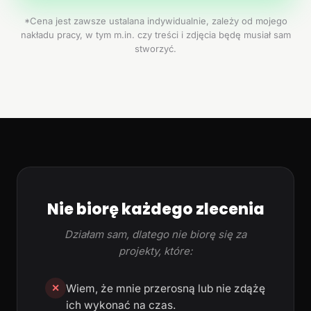
*Cena jest zawsze ustalana indywidualnie, zależy od mojego
nakładu pracy, w tym m.in. czy treści i zdjęcia będę musiał sam
stworzyć.
Nie biorę każdego zlecenia
Działam sam, dlatego nie biorę się za
projekty, które:
Wiem, że mnie przerosną lub nie zdążę
✕
ich wykonać na czas.