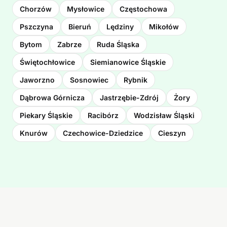
Chorzów
Mysłowice
Częstochowa
Pszczyna
Bieruń
Lędziny
Mikołów
Bytom
Zabrze
Ruda Śląska
Świętochłowice
Siemianowice Śląskie
Jaworzno
Sosnowiec
Rybnik
Dąbrowa Górnicza
Jastrzębie-Zdrój
Żory
Piekary Śląskie
Racibórz
Wodzisław Śląski
Knurów
Czechowice-Dziedzice
Cieszyn