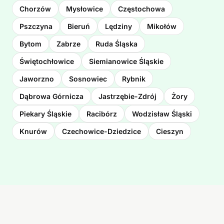
Chorzów
Mysłowice
Częstochowa
Pszczyna
Bieruń
Lędziny
Mikołów
Bytom
Zabrze
Ruda Śląska
Świętochłowice
Siemianowice Śląskie
Jaworzno
Sosnowiec
Rybnik
Dąbrowa Górnicza
Jastrzębie-Zdrój
Żory
Piekary Śląskie
Racibórz
Wodzisław Śląski
Knurów
Czechowice-Dziedzice
Cieszyn