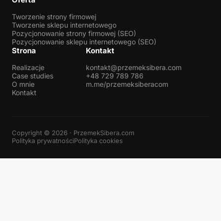
Tworzenie strony firmowej
Tworzenie sklepu internetowego
Pozycjonowanie strony firmowej (SEO)
Pozycjonowanie sklepu internetowego (SEO)
Strona
Kontakt
Realizacje
kontakt@przemeksibera.com
Case studies
+48 729 789 786
O mnie
m.me/przemeksiberacom
Kontakt
Copyright © 2026 · PrzemekSibera.com
Polityka prywatności
Polityka cookies