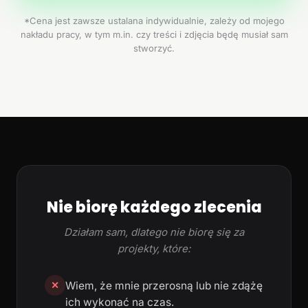
*Cena jest zawsze ustalana indywidualnie, zależy od mojego
nakładu pracy, w tym m.in. czy treści i zdjęcia będę musiał sam
stworzyć.
Nie biorę każdego zlecenia
Działam sam, dlatego nie biorę się za
projekty, które:
Wiem, że mnie przerosną lub nie zdążę
✕
ich wykonać na czas.