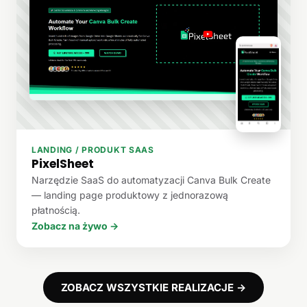
LANDING / PRODUKT SAAS
PixelSheet
Narzędzie SaaS do automatyzacji Canva Bulk Create
— landing page produktowy z jednorazową
płatnością.
Zobacz na żywo →
ZOBACZ WSZYSTKIE REALIZACJE →