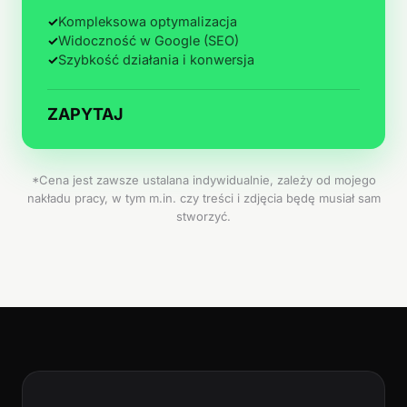
✓
Kompleksowa optymalizacja
✓
Widoczność w Google (SEO)
✓
Szybkość działania i konwersja
ZAPYTAJ
*Cena jest zawsze ustalana indywidualnie, zależy od mojego
nakładu pracy, w tym m.in. czy treści i zdjęcia będę musiał sam
stworzyć.