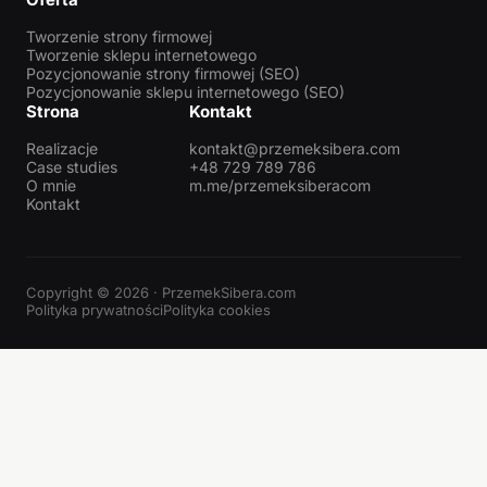
Tworzenie strony firmowej
Tworzenie sklepu internetowego
Pozycjonowanie strony firmowej (SEO)
Pozycjonowanie sklepu internetowego (SEO)
Strona
Kontakt
Realizacje
kontakt@przemeksibera.com
Case studies
+48 729 789 786
O mnie
m.me/przemeksiberacom
Kontakt
Copyright © 2026 · PrzemekSibera.com
Polityka prywatności
Polityka cookies