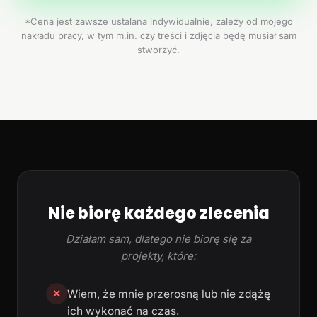
*Cena jest zawsze ustalana indywidualnie, zależy od mojego
nakładu pracy, w tym m.in. czy treści i zdjęcia będę musiał sam
stworzyć.
Nie biorę każdego zlecenia
Działam sam, dlatego nie biorę się za
projekty, które:
Wiem, że mnie przerosną lub nie zdążę
✕
ich wykonać na czas.