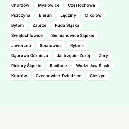
Chorzów
Mysłowice
Częstochowa
Pszczyna
Bieruń
Lędziny
Mikołów
Bytom
Zabrze
Ruda Śląska
Świętochłowice
Siemianowice Śląskie
Jaworzno
Sosnowiec
Rybnik
Dąbrowa Górnicza
Jastrzębie-Zdrój
Żory
Piekary Śląskie
Racibórz
Wodzisław Śląski
Knurów
Czechowice-Dziedzice
Cieszyn