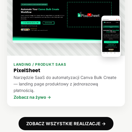
LANDING / PRODUKT SAAS
PixelSheet
Narzędzie SaaS do automatyzacji Canva Bulk Create
— landing page produktowy z jednorazową
płatnością.
Zobacz na żywo →
ZOBACZ WSZYSTKIE REALIZACJE →