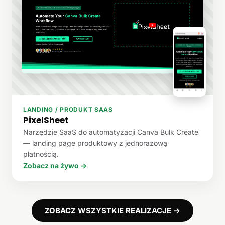
LANDING / PRODUKT SAAS
PixelSheet
Narzędzie SaaS do automatyzacji Canva Bulk Create
— landing page produktowy z jednorazową
płatnością.
Zobacz na żywo →
ZOBACZ WSZYSTKIE REALIZACJE →