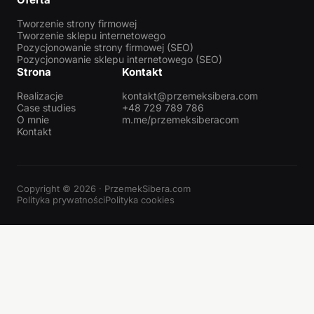
Tworzenie strony firmowej
Tworzenie sklepu internetowego
Pozycjonowanie strony firmowej (SEO)
Pozycjonowanie sklepu internetowego (SEO)
Strona
Kontakt
Realizacje
kontakt@przemeksibera.com
Case studies
+48 729 789 786
O mnie
m.me/przemeksiberacom
Kontakt
Copyright © 2026 · PrzemekSibera.com
Polityka prywatności
Polityka cookies