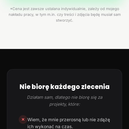
*Cena jest zawsze ustalana indywidualnie, zależy od mojego
nakładu pracy, w tym m.in. czy treści i zdjęcia będę musiał sam
stworzyć.
Nie biorę każdego zlecenia
Działam sam, dlatego nie biorę się za
projekty, które:
Wiem, że mnie przerosną lub nie zdążę
✕
ich wykonać na czas.