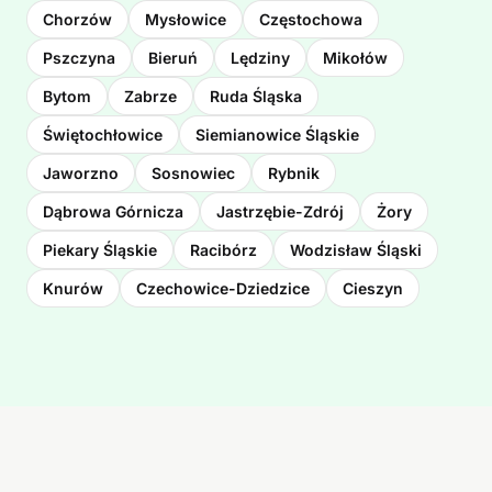
Chorzów
Mysłowice
Częstochowa
Pszczyna
Bieruń
Lędziny
Mikołów
Bytom
Zabrze
Ruda Śląska
Świętochłowice
Siemianowice Śląskie
Jaworzno
Sosnowiec
Rybnik
Dąbrowa Górnicza
Jastrzębie-Zdrój
Żory
Piekary Śląskie
Racibórz
Wodzisław Śląski
Knurów
Czechowice-Dziedzice
Cieszyn