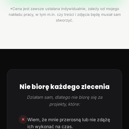
*Cena jest zawsze ustalana indywidualnie, zależy od mojego
nakładu pracy, w tym m.in. czy treści i zdjęcia będę musiał sam
stworzyć.
Nie biorę każdego zlecenia
Działam sam, dlatego nie biorę się za
projekty, które:
Wiem, że mnie przerosną lub nie zdążę
✕
ich wykonać na czas.