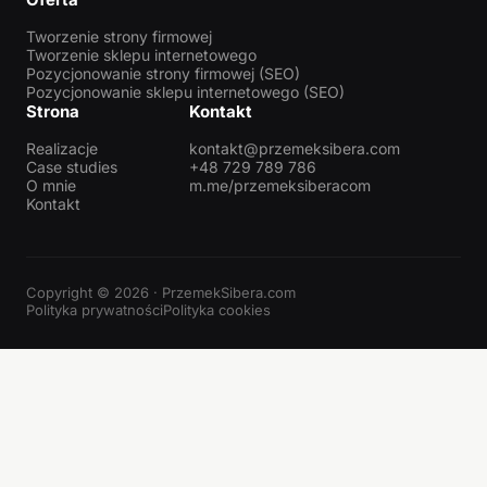
Tworzenie strony firmowej
Tworzenie sklepu internetowego
Pozycjonowanie strony firmowej (SEO)
Pozycjonowanie sklepu internetowego (SEO)
Strona
Kontakt
Realizacje
kontakt@przemeksibera.com
Case studies
+48 729 789 786
O mnie
m.me/przemeksiberacom
Kontakt
Copyright © 2026 · PrzemekSibera.com
Polityka prywatności
Polityka cookies