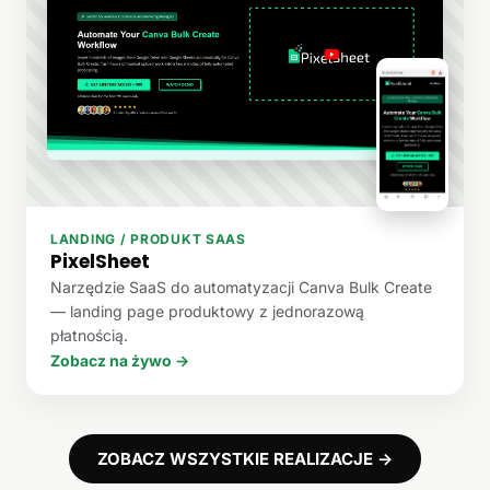
LANDING / PRODUKT SAAS
PixelSheet
Narzędzie SaaS do automatyzacji Canva Bulk Create
— landing page produktowy z jednorazową
płatnością.
Zobacz na żywo →
ZOBACZ WSZYSTKIE REALIZACJE →