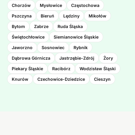
Chorzów
Mysłowice
Częstochowa
Pszczyna
Bieruń
Lędziny
Mikołów
Bytom
Zabrze
Ruda Śląska
Świętochłowice
Siemianowice Śląskie
Jaworzno
Sosnowiec
Rybnik
Dąbrowa Górnicza
Jastrzębie-Zdrój
Żory
Piekary Śląskie
Racibórz
Wodzisław Śląski
Knurów
Czechowice-Dziedzice
Cieszyn