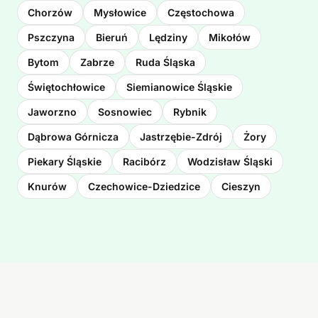
Chorzów
Mysłowice
Częstochowa
Pszczyna
Bieruń
Lędziny
Mikołów
Bytom
Zabrze
Ruda Śląska
Świętochłowice
Siemianowice Śląskie
Jaworzno
Sosnowiec
Rybnik
Dąbrowa Górnicza
Jastrzębie-Zdrój
Żory
Piekary Śląskie
Racibórz
Wodzisław Śląski
Knurów
Czechowice-Dziedzice
Cieszyn