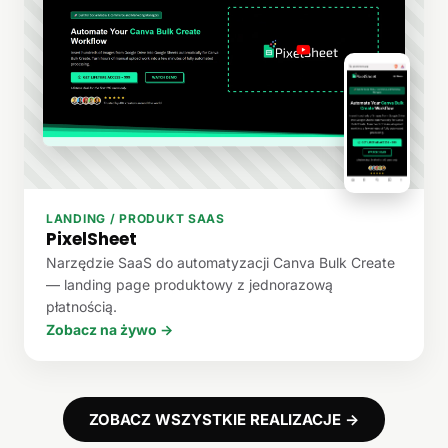
LANDING / PRODUKT SAAS
PixelSheet
Narzędzie SaaS do automatyzacji Canva Bulk Create
— landing page produktowy z jednorazową
płatnością.
Zobacz na żywo →
ZOBACZ WSZYSTKIE REALIZACJE →