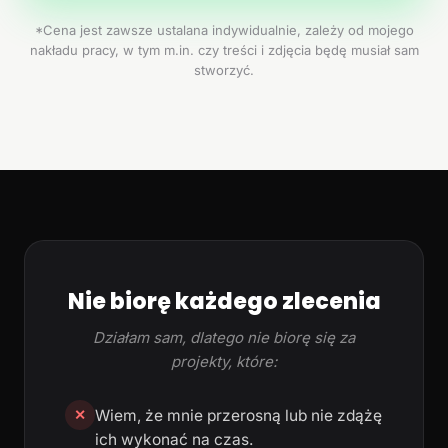
*Cena jest zawsze ustalana indywidualnie, zależy od mojego
nakładu pracy, w tym m.in. czy treści i zdjęcia będę musiał sam
stworzyć.
Nie biorę każdego zlecenia
Działam sam, dlatego nie biorę się za
projekty, które:
Wiem, że mnie przerosną lub nie zdążę
✕
ich wykonać na czas.