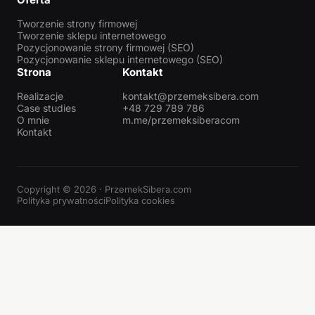
Tworzenie strony firmowej
Tworzenie sklepu internetowego
Pozycjonowanie strony firmowej (SEO)
Pozycjonowanie sklepu internetowego (SEO)
Strona
Kontakt
Realizacje
kontakt@przemeksibera.com
Case studies
+48 729 789 786
O mnie
m.me/przemeksiberacom
Kontakt
Copyright © 2026 · PrzemekSibera.com
Polityka prywatności
Polityka cookies