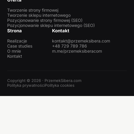
Tworzenie strony firmowej
Tworzenie sklepu internetowego
Pozycjonowanie strony firmowej (SEO)
Pozycjonowanie sklepu internetowego (SEO)
Strona
Kontakt
Realizacje
kontakt@przemeksibera.com
Case studies
+48 729 789 786
O mnie
m.me/przemeksiberacom
Kontakt
Copyright © 2026 · PrzemekSibera.com
Polityka prywatności
Polityka cookies