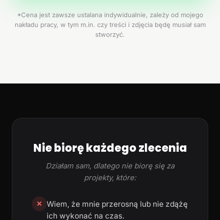
*Cena jest zawsze ustalana indywidualnie, zależy od mojego
nakładu pracy, w tym m.in. czy treści i zdjęcia będę musiał sam
stworzyć.
Nie biorę każdego zlecenia
Działam sam, dlatego nie biorę się za
projekty, które:
Wiem, że mnie przerosną lub nie zdążę
✕
ich wykonać na czas.