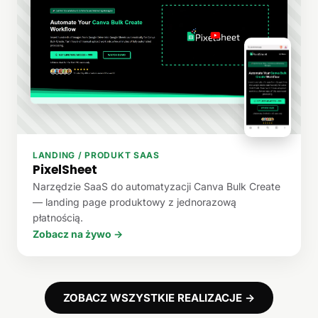
LANDING / PRODUKT SAAS
PixelSheet
Narzędzie SaaS do automatyzacji Canva Bulk Create
— landing page produktowy z jednorazową
płatnością.
Zobacz na żywo →
ZOBACZ WSZYSTKIE REALIZACJE →