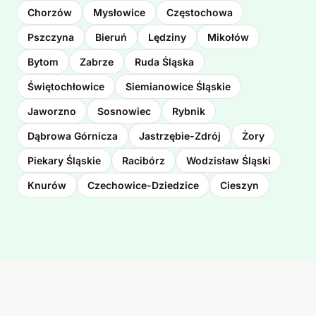
Chorzów
Mysłowice
Częstochowa
Pszczyna
Bieruń
Lędziny
Mikołów
Bytom
Zabrze
Ruda Śląska
Świętochłowice
Siemianowice Śląskie
Jaworzno
Sosnowiec
Rybnik
Dąbrowa Górnicza
Jastrzębie-Zdrój
Żory
Piekary Śląskie
Racibórz
Wodzisław Śląski
Knurów
Czechowice-Dziedzice
Cieszyn