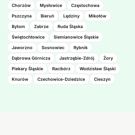
Chorzów
Mysłowice
Częstochowa
Pszczyna
Bieruń
Lędziny
Mikołów
Bytom
Zabrze
Ruda Śląska
Świętochłowice
Siemianowice Śląskie
Jaworzno
Sosnowiec
Rybnik
Dąbrowa Górnicza
Jastrzębie-Zdrój
Żory
Piekary Śląskie
Racibórz
Wodzisław Śląski
Knurów
Czechowice-Dziedzice
Cieszyn