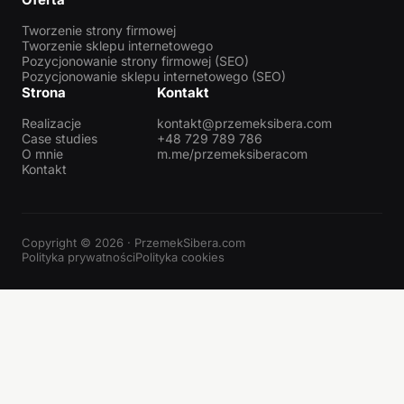
Tworzenie strony firmowej
Tworzenie sklepu internetowego
Pozycjonowanie strony firmowej (SEO)
Pozycjonowanie sklepu internetowego (SEO)
Strona
Kontakt
Realizacje
kontakt@przemeksibera.com
Case studies
+48 729 789 786
O mnie
m.me/przemeksiberacom
Kontakt
Copyright © 2026 · PrzemekSibera.com
Polityka prywatności
Polityka cookies