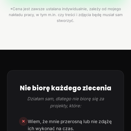
*Cena jest zawsze ustalana indywidualnie, zależy od mojego
nakładu pracy, w tym m.in. czy treści i zdjęcia będę musiał sam
stworzyć.
Nie biorę każdego zlecenia
Działam sam, dlatego nie biorę się za
projekty, które:
Wiem, że mnie przerosną lub nie zdążę
✕
ich wykonać na czas.