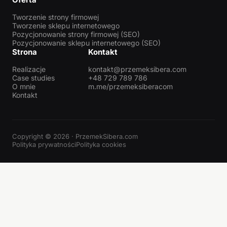
Tworzenie strony firmowej
Tworzenie sklepu internetowego
Pozycjonowanie strony firmowej (SEO)
Pozycjonowanie sklepu internetowego (SEO)
Strona
Kontakt
Realizacje
kontakt@przemeksibera.com
Case studies
+48 729 789 786
O mnie
m.me/przemeksiberacom
Kontakt
Copyright © 2026 · PrzemekSibera.com
Polityka prywatności
Polityka cookies