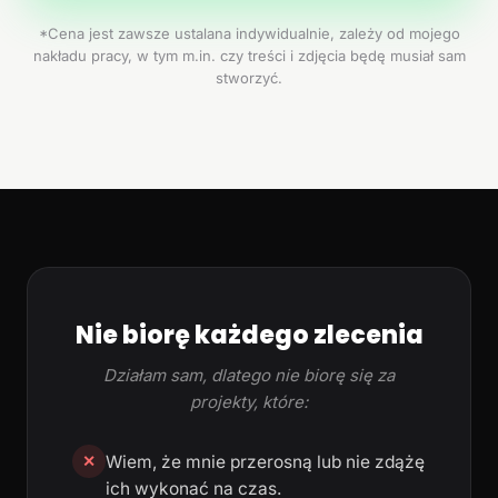
*Cena jest zawsze ustalana indywidualnie, zależy od mojego
nakładu pracy, w tym m.in. czy treści i zdjęcia będę musiał sam
stworzyć.
Nie biorę każdego zlecenia
Działam sam, dlatego nie biorę się za
projekty, które:
Wiem, że mnie przerosną lub nie zdążę
✕
ich wykonać na czas.