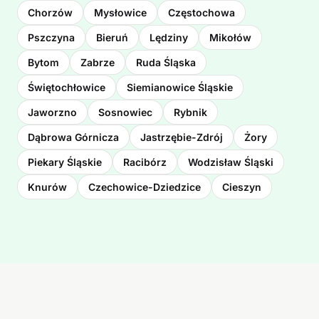
Chorzów
Mysłowice
Częstochowa
Pszczyna
Bieruń
Lędziny
Mikołów
Bytom
Zabrze
Ruda Śląska
Świętochłowice
Siemianowice Śląskie
Jaworzno
Sosnowiec
Rybnik
Dąbrowa Górnicza
Jastrzębie-Zdrój
Żory
Piekary Śląskie
Racibórz
Wodzisław Śląski
Knurów
Czechowice-Dziedzice
Cieszyn