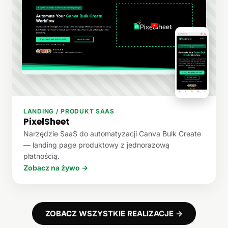
LANDING / PRODUKT SAAS
PixelSheet
Narzędzie SaaS do automatyzacji Canva Bulk Create
— landing page produktowy z jednorazową
płatnością.
Zobacz na żywo →
ZOBACZ WSZYSTKIE REALIZACJE →