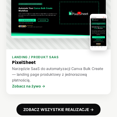
LANDING / PRODUKT SAAS
PixelSheet
Narzędzie SaaS do automatyzacji Canva Bulk Create
— landing page produktowy z jednorazową
płatnością.
Zobacz na żywo →
ZOBACZ WSZYSTKIE REALIZACJE →