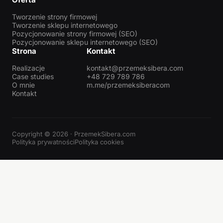
Tworzenie strony firmowej
Tworzenie sklepu internetowego
Pozycjonowanie strony firmowej (SEO)
Pozycjonowanie sklepu internetowego (SEO)
Strona
Kontakt
Realizacje
kontakt@przemeksibera.com
Case studies
+48 729 789 786
O mnie
m.me/przemeksiberacom
Kontakt
Copyright © 2026 · PrzemekSibera.com
Polityka prywatności
Polityka cookies