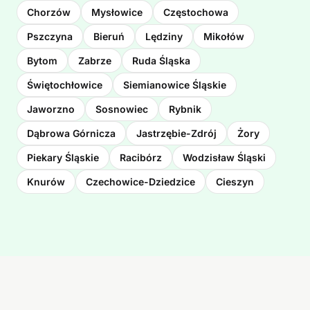
Chorzów
Mysłowice
Częstochowa
Pszczyna
Bieruń
Lędziny
Mikołów
Bytom
Zabrze
Ruda Śląska
Świętochłowice
Siemianowice Śląskie
Jaworzno
Sosnowiec
Rybnik
Dąbrowa Górnicza
Jastrzębie-Zdrój
Żory
Piekary Śląskie
Racibórz
Wodzisław Śląski
Knurów
Czechowice-Dziedzice
Cieszyn