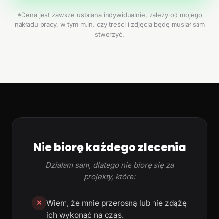
*Cena jest zawsze ustalana indywidualnie, zależy od mojego
nakładu pracy, w tym m.in. czy treści i zdjęcia będę musiał sam
stworzyć.
Nie biorę każdego zlecenia
Działam sam, dlatego nie biorę się za
projekty, które:
Wiem, że mnie przerosną lub nie zdążę
✕
ich wykonać na czas.