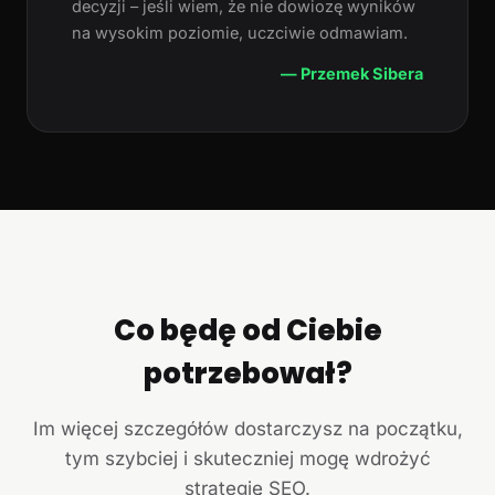
decyzji – jeśli wiem, że nie dowiozę wyników
na wysokim poziomie, uczciwie odmawiam.
— Przemek Sibera
Co będę od Ciebie
potrzebował?
Im więcej szczegółów dostarczysz na początku,
tym szybciej i skuteczniej mogę wdrożyć
strategię SEO.