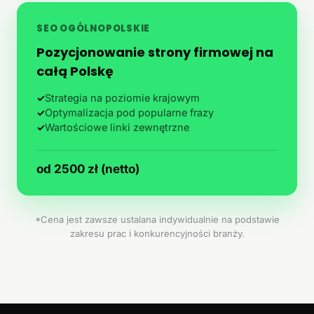
SEO OGÓLNOPOLSKIE
Pozycjonowanie strony firmowej na
całą Polskę
✓
Strategia na poziomie krajowym
✓
Optymalizacja pod popularne frazy
✓
Wartościowe linki zewnętrzne
od 2500 zł (netto)
*Cena jest zawsze ustalana indywidualnie na podstawie
zakresu prac i konkurencyjności branży.