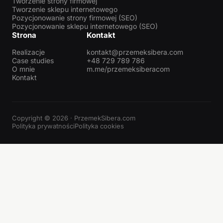
Tworzenie strony firmowej
Tworzenie sklepu internetowego
Pozycjonowanie strony firmowej (SEO)
Pozycjonowanie sklepu internetowego (SEO)
Strona
Kontakt
Realizacje
kontakt@przemeksibera.com
Case studies
+48 729 789 786
O mnie
m.me/przemeksiberacom
Kontakt
Copyright © 2026 · PrzemekSibera.com
Polityka prywatności
Polityka cookies