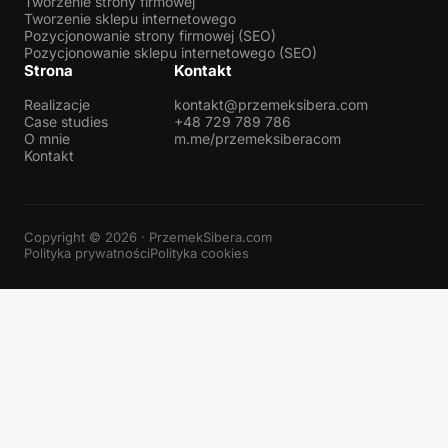
Tworzenie strony firmowej
Tworzenie sklepu internetowego
Pozycjonowanie strony firmowej (SEO)
Pozycjonowanie sklepu internetowego (SEO)
Strona
Kontakt
Realizacje
kontakt@przemeksibera.com
Case studies
+48 729 789 786
O mnie
m.me/przemeksiberacom
Kontakt
Copyright © 2026 · PrzemekSibera.com
Polityka prywatności
Polityka cookies