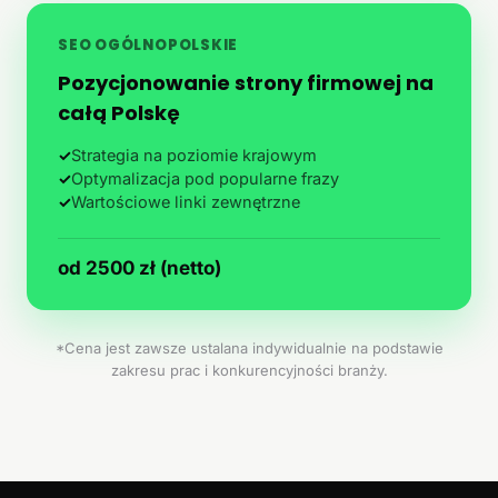
SEO OGÓLNOPOLSKIE
Pozycjonowanie strony firmowej na
całą Polskę
✓
Strategia na poziomie krajowym
✓
Optymalizacja pod popularne frazy
✓
Wartościowe linki zewnętrzne
od 2500 zł (netto)
*Cena jest zawsze ustalana indywidualnie na podstawie
zakresu prac i konkurencyjności branży.