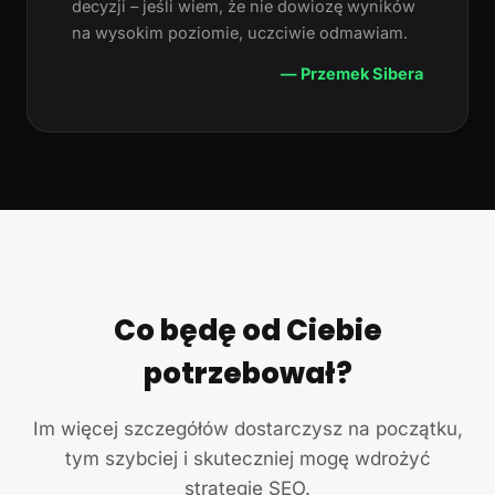
decyzji – jeśli wiem, że nie dowiozę wyników
na wysokim poziomie, uczciwie odmawiam.
— Przemek Sibera
Co będę od Ciebie
potrzebował?
Im więcej szczegółów dostarczysz na początku,
tym szybciej i skuteczniej mogę wdrożyć
strategię SEO.