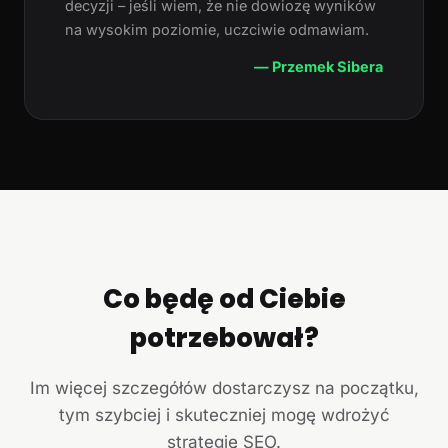
decyzji – jeśli wiem, że nie dowiozę wyników
na wysokim poziomie, uczciwie odmawiam.
— Przemek Sibera
Co będę od Ciebie
potrzebował?
Im więcej szczegółów dostarczysz na początku,
tym szybciej i skuteczniej mogę wdrożyć
strategię SEO.