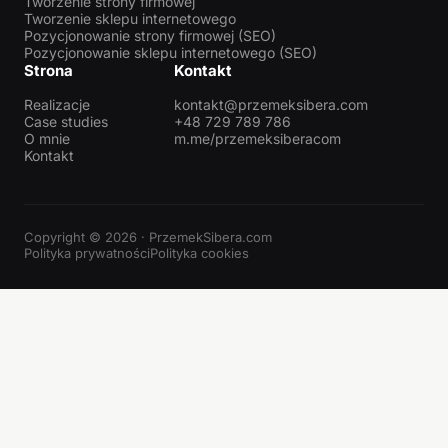
Tworzenie strony firmowej
Tworzenie sklepu internetowego
Pozycjonowanie strony firmowej (SEO)
Pozycjonowanie sklepu internetowego (SEO)
Strona
Kontakt
Realizacje
kontakt@przemeksibera.com
Case studies
+48 729 789 786
O mnie
m.me/przemeksiberacom
Kontakt
Copyright © 2026 · PrzemekSibera.com
Polityka prywatności
Polityka cookies