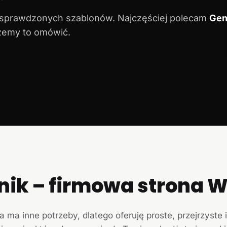
 sprawdzonych szablonów. Najczęściej polecam
Gen
ożemy to omówić.
nik – firmowa strona
a ma inne potrzeby, dlatego oferuję proste, przejrzyste 