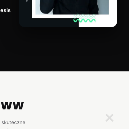
esis
 WWW
✕
i skuteczne