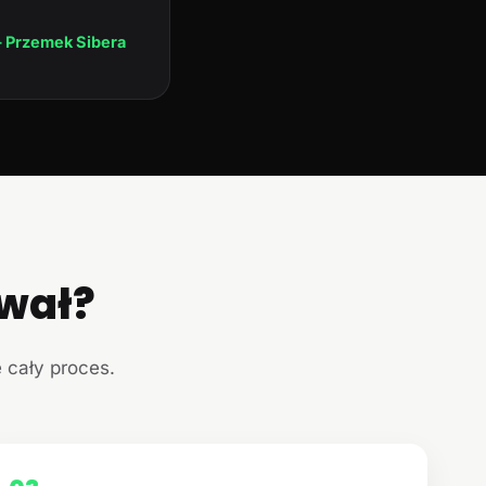
 Przemek Sibera
ował?
e cały proces.