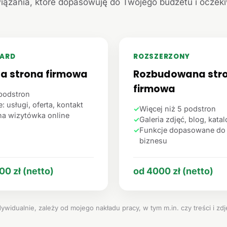
iązania, które dopasowuję do Twojego budżetu i oczek
ARD
ROZSZERZONY
ta strona firmowa
Rozbudowana str
firmowa
podstron
: usługi, oferta, kontakt
✓
Więcej niż 5 podstron
na wizytówka online
✓
Galeria zdjęć, blog, kata
✓
Funkcje dopasowane do
biznesu
00 zł (netto)
od 4000 zł (netto)
ywidualnie, zależy od mojego nakładu pracy, w tym m.in. czy treści i zd