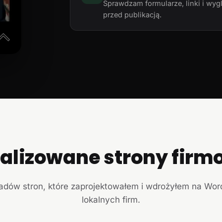
Sprawdzam formularze, linki i wyg
przed publikacją.
ealizowane strony firm
ładów stron, które zaprojektowałem i wdrożyłem na Wor
lokalnych firm.