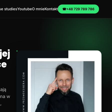
e studies
Youtube
O mnie
Kontakt
☎
+48 729 789 786
ej
ce
ają
na w
,