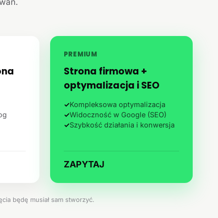
iwań.
PREMIUM
ona
Strona firmowa +
optymalizacja i SEO
✓
Kompleksowa optymalizacja
log
✓
Widoczność w Google (SEO)
✓
Szybkość działania i konwersja
ZAPYTAJ
jęcia będę musiał sam stworzyć.