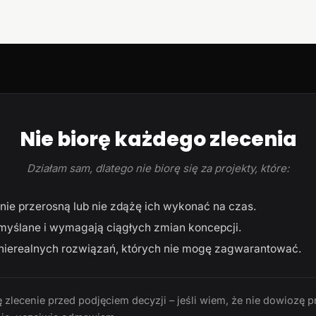
Nie biorę każdego zlecenia
Działam sam, dlatego nie biorę się za projekty, które:
ie przerosną lub nie zdążę ich wykonać na czas.
myślane i wymagają ciągłych zmian koncepcji.
ierealnych rozwiązań, których nie mogę zagwarantować.
 zlecenie przed podjęciem decyzji – jeśli wiem, że nie dowiozę p