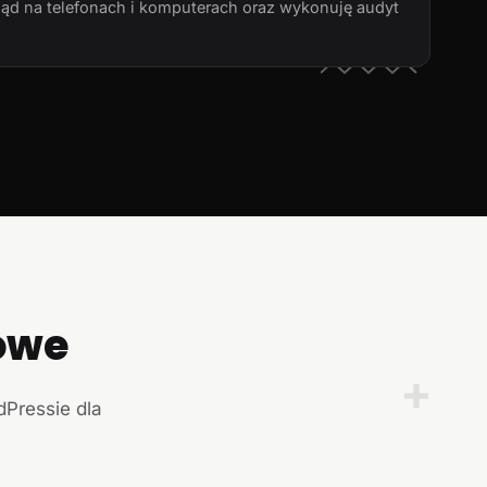
ląd na telefonach i komputerach oraz wykonuję audyt
owe
+
dPressie dla