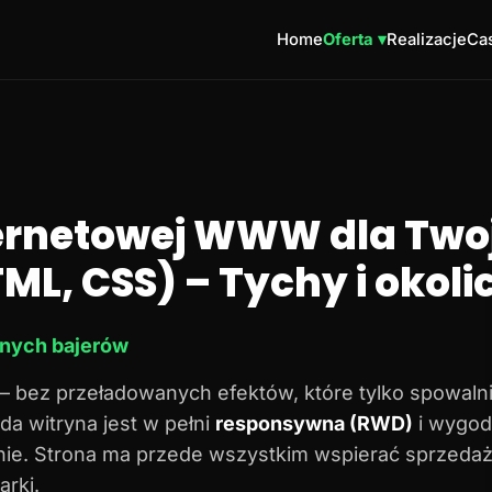
Home
Oferta ▾
Realizacje
Cas
ternetowej WWW dla Twoj
ML, CSS) – Tychy i okoli
dnych bajerów
– bez przeładowanych efektów, które tylko spowalni
da witryna jest w pełni
responsywna (RWD)
i wygod
onie. Strona ma przede wszystkim wspierać sprzedaż
rki.