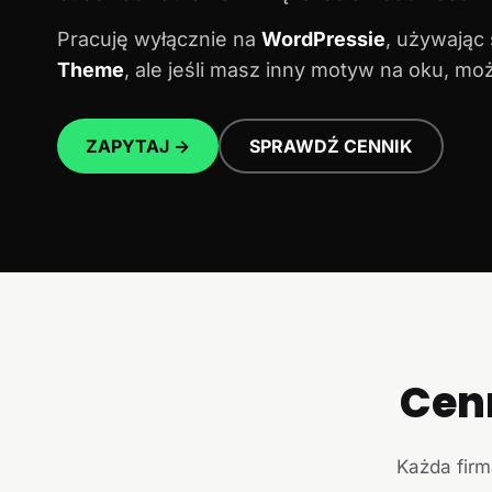
Pracuję wyłącznie na
WordPressie
, używając
Theme
, ale jeśli masz inny motyw na oku, m
ZAPYTAJ →
SPRAWDŹ CENNIK
Cen
Każda firm