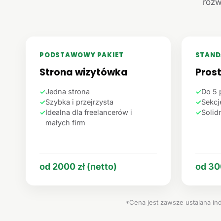
rozw
PODSTAWOWY PAKIET
STAND
Strona wizytówka
Pros
✓
Jedna strona
✓
Do 5 
✓
Szybka i przejrzysta
✓
Sekcje
✓
Idealna dla freelancerów i
✓
Solid
małych firm
od 2000 zł (netto)
od 30
*Cena jest zawsze ustalana ind