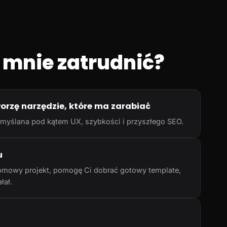
 mnie zatrudnić?
worzę narzędzie, które ma zarabiać
rzemyślana pod kątem UX, szybkości i przyszłego SEO.
u
omowy projekt, pomogę Ci dobrać gotowy template,
łał.