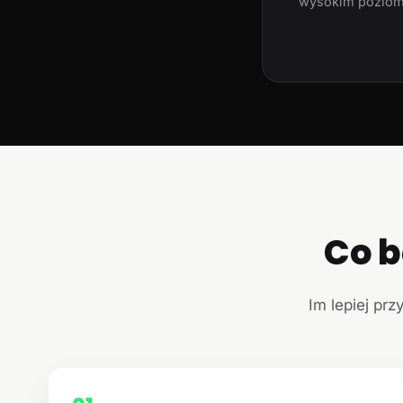
wysokim poziom
Co b
Im lepiej prz