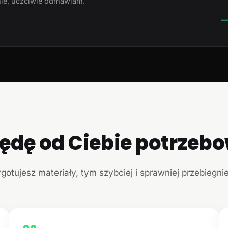
ie, uczciwie odmawiam.
—
ędę od Ciebie potrzeb
ygotujesz materiały, tym szybciej i sprawniej przebiegni