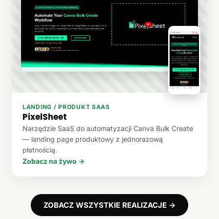
LANDING / PRODUKT SAAS
PixelSheet
Narzędzie SaaS do automatyzacji Canva Bulk Create
— landing page produktowy z jednorazową
płatnością.
Zobacz na żywo →
ZOBACZ WSZYSTKIE REALIZACJE →