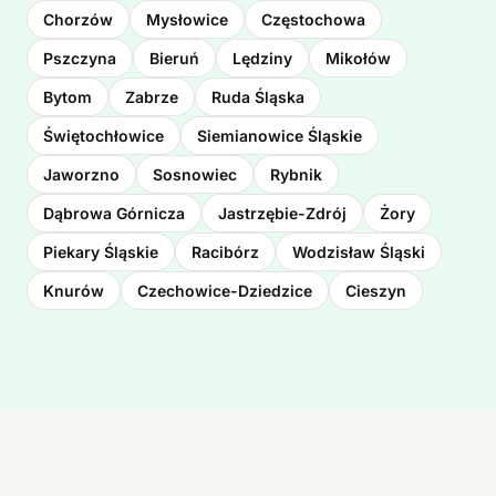
Chorzów
Mysłowice
Częstochowa
Pszczyna
Bieruń
Lędziny
Mikołów
Bytom
Zabrze
Ruda Śląska
Świętochłowice
Siemianowice Śląskie
Jaworzno
Sosnowiec
Rybnik
Dąbrowa Górnicza
Jastrzębie-Zdrój
Żory
Piekary Śląskie
Racibórz
Wodzisław Śląski
Knurów
Czechowice-Dziedzice
Cieszyn