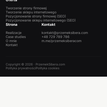
Tworzenie strony firmowej
Tworzenie sklepu internetowego
Pozycjonowanie strony firmowej (SEO)
Pozycjonowanie sklepu internetowego (SEO)
Strona
Kontakt
Realizacje
kontakt@przemeksibera.com
Case studies
+48 729 789 786
O mnie
m.me/przemeksiberacom
Kontakt
Copyright © 2026 · PrzemekSibera.com
Polityka prywatności
Polityka cookies