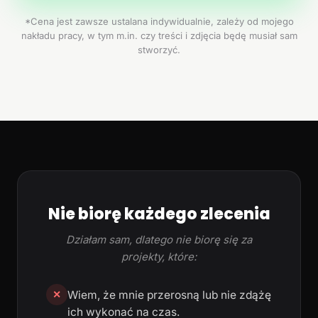
*Cena jest zawsze ustalana indywidualnie, zależy od mojego
nakładu pracy, w tym m.in. czy treści i zdjęcia będę musiał sam
stworzyć.
Nie biorę każdego zlecenia
Działam sam, dlatego nie biorę się za
projekty, które:
Wiem, że mnie przerosną lub nie zdążę
✕
ich wykonać na czas.