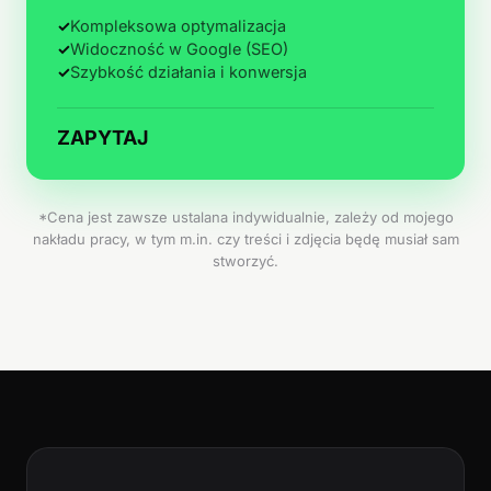
✓
Kompleksowa optymalizacja
✓
Widoczność w Google (SEO)
✓
Szybkość działania i konwersja
ZAPYTAJ
*Cena jest zawsze ustalana indywidualnie, zależy od mojego
nakładu pracy, w tym m.in. czy treści i zdjęcia będę musiał sam
stworzyć.