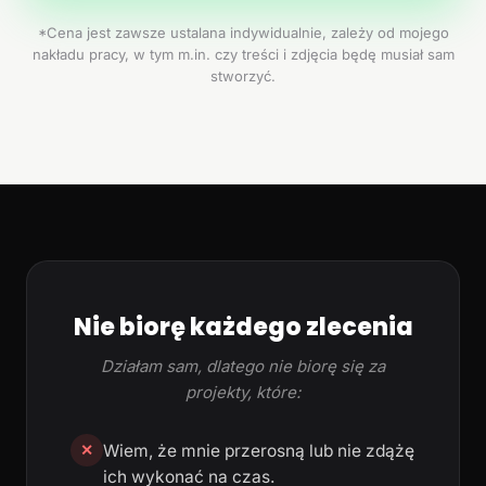
*Cena jest zawsze ustalana indywidualnie, zależy od mojego
nakładu pracy, w tym m.in. czy treści i zdjęcia będę musiał sam
stworzyć.
Nie biorę każdego zlecenia
Działam sam, dlatego nie biorę się za
projekty, które:
Wiem, że mnie przerosną lub nie zdążę
✕
ich wykonać na czas.