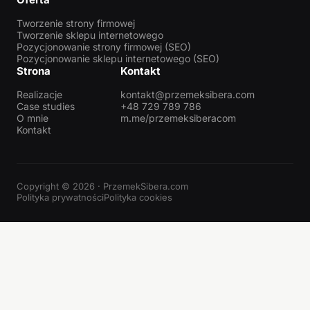
Tworzenie strony firmowej
Tworzenie sklepu internetowego
Pozycjonowanie strony firmowej (SEO)
Pozycjonowanie sklepu internetowego (SEO)
Strona
Kontakt
Realizacje
kontakt@przemeksibera.com
Case studies
+48 729 789 786
O mnie
m.me/przemeksiberacom
Kontakt
Copyright © 2026 · PrzemekSibera.com
Polityka prywatności
Polityka cookies