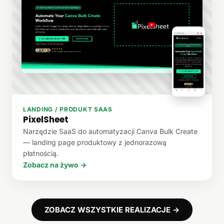
LANDING / PRODUKT SAAS
PixelSheet
Narzędzie SaaS do automatyzacji Canva Bulk Create
— landing page produktowy z jednorazową
płatnością.
Zobacz na żywo →
ZOBACZ WSZYSTKIE REALIZACJE →