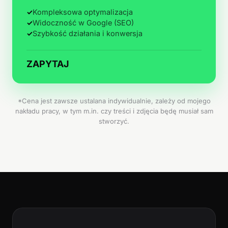
✓
Kompleksowa optymalizacja
✓
Widoczność w Google (SEO)
✓
Szybkość działania i konwersja
ZAPYTAJ
*Cena jest zawsze ustalana indywidualnie, zależy od mojego
nakładu pracy, w tym m.in. czy treści i zdjęcia będę musiał sam
stworzyć.