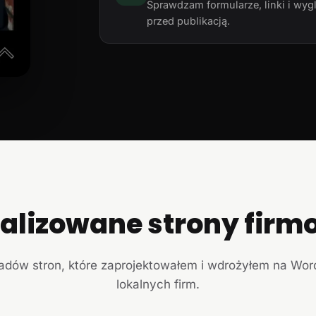
Sprawdzam formularze, linki i wyg
przed publikacją.
ealizowane strony firm
ładów stron, które zaprojektowałem i wdrożyłem na Wor
lokalnych firm.