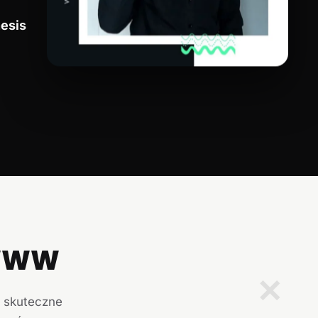
esis
 WWW
✕
i skuteczne