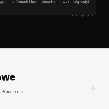
ląd na telefonach i komputerach oraz wykonuję audyt
owe
+
dPressie dla