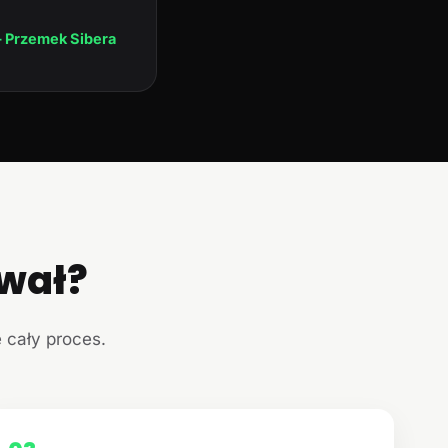
 Przemek Sibera
ował?
e cały proces.