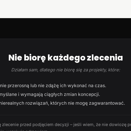
Nie biorę każdego zlecenia
Działam sam, dlatego nie biorę się za projekty, które:
ie przerosną lub nie zdążę ich wykonać na czas.
myślane i wymagają ciągłych zmian koncepcji.
ierealnych rozwiązań, których nie mogę zagwarantować.
 zlecenie przed podjęciem decyzji – jeśli wiem, że nie dowiozę p