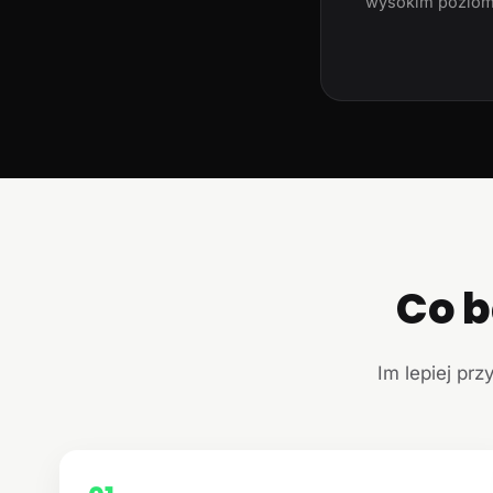
wysokim poziom
Co b
Im lepiej prz