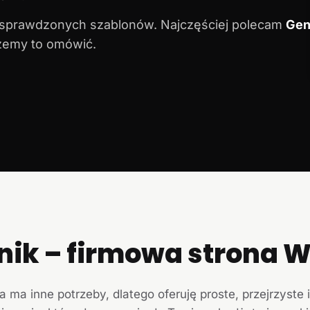
 sprawdzonych szablonów. Najczęściej polecam
Gen
ożemy to omówić.
nik – firmowa strona
a ma inne potrzeby, dlatego oferuję proste, przejrzyste 