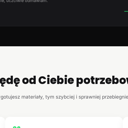
ie, uczciwie odmawiam.
—
ędę od Ciebie potrzeb
ygotujesz materiały, tym szybciej i sprawniej przebiegni