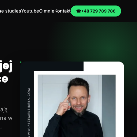
e studies
Youtube
O mnie
Kontakt
☎
+48 729 789 786
ej
ce
ają
na w
,