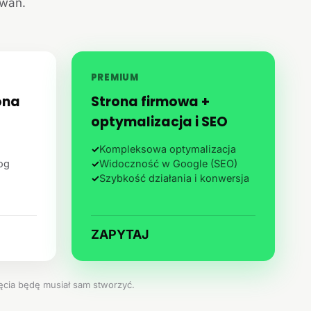
iwań.
PREMIUM
ona
Strona firmowa +
optymalizacja i SEO
✓
Kompleksowa optymalizacja
log
✓
Widoczność w Google (SEO)
✓
Szybkość działania i konwersja
ZAPYTAJ
jęcia będę musiał sam stworzyć.