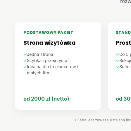
rozw
PODSTAWOWY PAKIET
STAND
Strona wizytówka
Pros
✓
Jedna strona
✓
Do 5 
✓
Szybka i przejrzysta
✓
Sekcje
✓
Idealna dla freelancerów i
✓
Solid
małych firm
od 2000 zł (netto)
od 30
*Cena jest zawsze ustalana ind