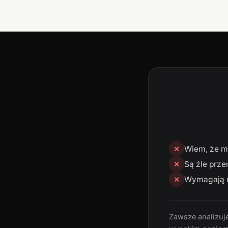
Wiem, że mn
✕
Są źle prze
✕
Wymagają n
✕
Zawsze analizuję