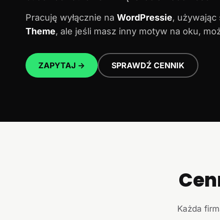
Pracuję wyłącznie na
WordPressie
, używając
Theme
, ale jeśli masz inny motyw na oku, m
ZAPYTAJ →
SPRAWDŹ CENNIK
Cen
Każda firm