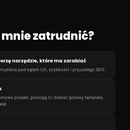
 mnie zatrudnić?
worzę narzędzie, które ma zarabiać
rzemyślana pod kątem UX, szybkości i przyszłego SEO.
u
omowy projekt, pomogę Ci dobrać gotowy template,
łał.