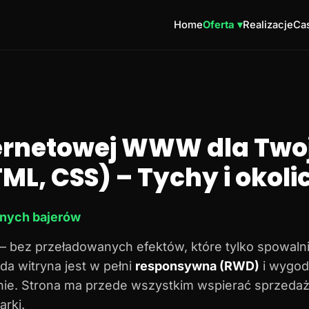
Home
Oferta ▾
Realizacje
Cas
ternetowej WWW dla Twoj
ML, CSS) – Tychy i okoli
dnych bajerów
– bez przeładowanych efektów, które tylko spowalni
da witryna jest w pełni
responsywna (RWD)
i wygod
onie. Strona ma przede wszystkim wspierać sprzedaż
rki.