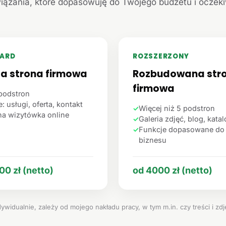
iązania, które dopasowuję do Twojego budżetu i oczek
ARD
ROZSZERZONY
ta strona firmowa
Rozbudowana str
firmowa
podstron
: usługi, oferta, kontakt
✓
Więcej niż 5 podstron
na wizytówka online
✓
Galeria zdjęć, blog, kata
✓
Funkcje dopasowane do
biznesu
00 zł (netto)
od 4000 zł (netto)
ywidualnie, zależy od mojego nakładu pracy, w tym m.in. czy treści i zd