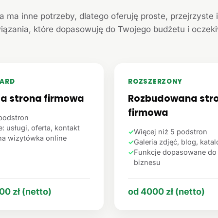
a ma inne potrzeby, dlatego oferuję proste, przejrzyste 
iązania, które dopasowuję do Twojego budżetu i oczek
ARD
ROZSZERZONY
ta strona firmowa
Rozbudowana str
firmowa
podstron
: usługi, oferta, kontakt
✓
Więcej niż 5 podstron
na wizytówka online
✓
Galeria zdjęć, blog, kata
✓
Funkcje dopasowane do
biznesu
00 zł (netto)
od 4000 zł (netto)