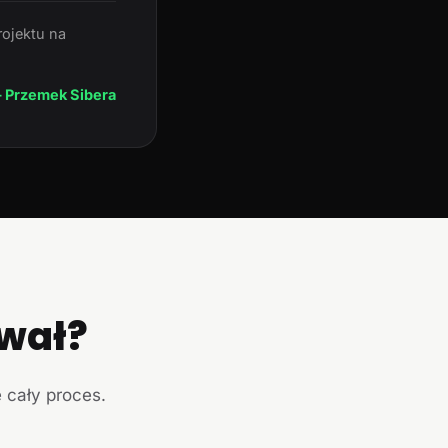
rojektu na
 Przemek Sibera
ował?
e cały proces.