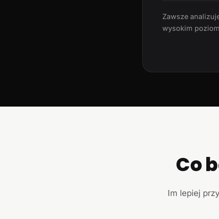
Zawsze analizuję
wysokim poziom
Co b
Im lepiej prz