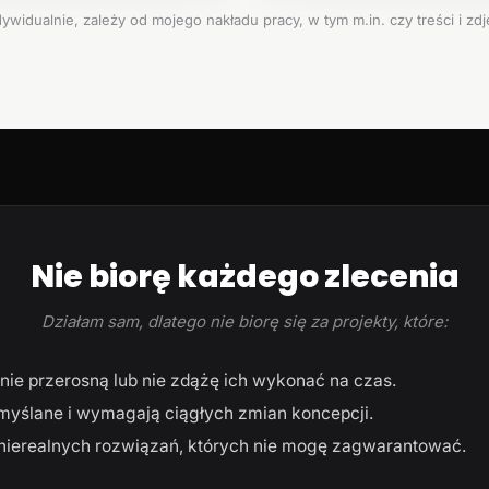
ywidualnie, zależy od mojego nakładu pracy, w tym m.in. czy treści i zd
Nie biorę każdego zlecenia
Działam sam, dlatego nie biorę się za projekty, które:
ie przerosną lub nie zdążę ich wykonać na czas.
myślane i wymagają ciągłych zmian koncepcji.
ierealnych rozwiązań, których nie mogę zagwarantować.