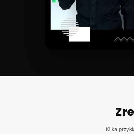
Zr
Kilka przyk