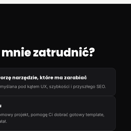
 mnie zatrudnić?
worzę narzędzie, które ma zarabiać
rzemyślana pod kątem UX, szybkości i przyszłego SEO.
u
omowy projekt, pomogę Ci dobrać gotowy template,
łał.