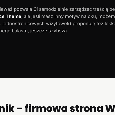
nieważ pozwala Ci samodzielnie zarządzać treścią b
ce Theme
, ale jeśli masz inny motyw na oku, możem
p. jednostronicowych wizytówek) proponuję też lekk
nego balastu, jeszcze szybszą.
nik – firmowa strona