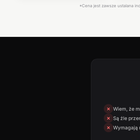
*Cena jest zawsze ustalana ind
Wiem, że mn
✕
Są źle prze
✕
Wymagają n
✕