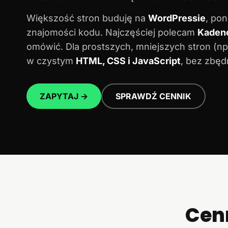
Większość stron buduję na
WordPressie
, po
znajomości kodu. Najczęściej polecam
Kaden
omówić. Dla prostszych, mniejszych stron (n
w czystym
HTML, CSS i JavaScript
, bez zbęd
ZAPYTAJ →
SPRAWDŹ CENNIK
Cen