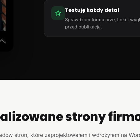
Testuję każdy detal
Sprawdzam formularze, linki i wyg
przed publikacją.
ealizowane strony firm
ładów stron, które zaprojektowałem i wdrożyłem na Wor