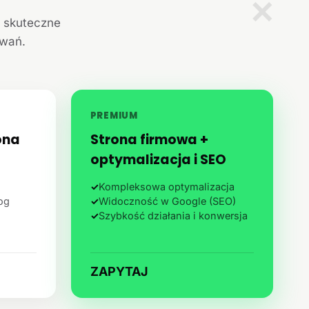
✕
i skuteczne
iwań.
PREMIUM
ona
Strona firmowa +
optymalizacja i SEO
✓
Kompleksowa optymalizacja
log
✓
Widoczność w Google (SEO)
✓
Szybkość działania i konwersja
ZAPYTAJ