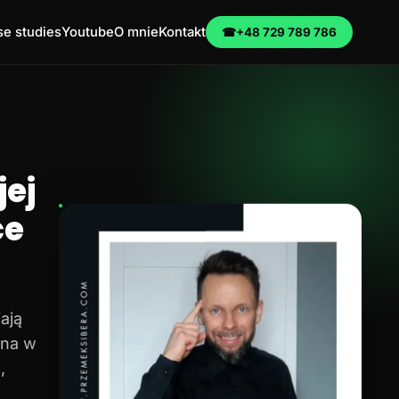
e studies
Youtube
O mnie
Kontakt
☎
+48 729 789 786
ej
ce
ają
na w
,