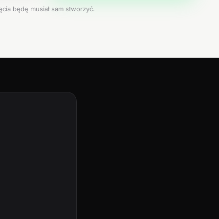
jęcia będę musiał sam stworzyć.