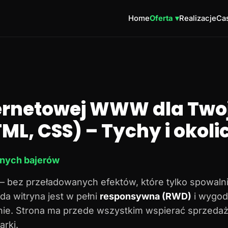
Home
Oferta ▾
Realizacje
Cas
ternetowej WWW dla Twoj
ML, CSS) – Tychy i okoli
dnych bajerów
– bez przeładowanych efektów, które tylko spowalni
da witryna jest w pełni
responsywna (RWD)
i wygod
onie. Strona ma przede wszystkim wspierać sprzedaż
rki.