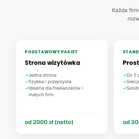
Każda firm
rozw
PODSTAWOWY PAKIET
STAND
Strona wizytówka
Pros
✓
Jedna strona
✓
Do 5 
✓
Szybka i przejrzysta
✓
Sekcje
✓
Idealna dla freelancerów i
✓
Solid
małych firm
od 2000 zł (netto)
od 30