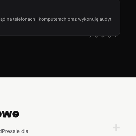
ląd na telefonach i komputerach oraz wykonuję audyt
owe
+
dPressie dla