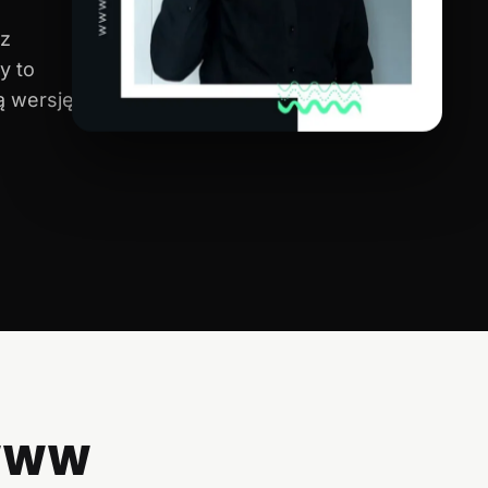
ez
y to
ą wersję
 WWW