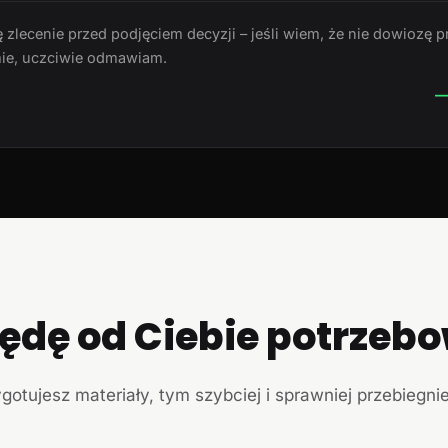
 zlecenie przed podjęciem decyzji – jeśli wiem, że nie dowiozę p
ie, uczciwie odmawiam.
—
ędę od Ciebie potrzeb
ygotujesz materiały, tym szybciej i sprawniej przebiegni