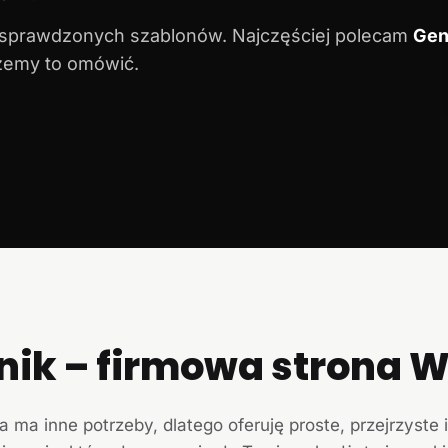
 sprawdzonych szablonów. Najczęściej polecam
Gen
ożemy to omówić.
nik – firmowa strona
a ma inne potrzeby, dlatego oferuję proste, przejrzyste 