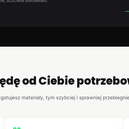
ie, uczciwie odmawiam.
—
ędę od Ciebie potrzeb
ygotujesz materiały, tym szybciej i sprawniej przebiegni