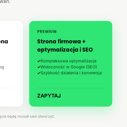
iwań.
PREMIUM
ona
Strona firmowa +
optymalizacja i SEO
✓
Kompleksowa optymalizacja
log
✓
Widoczność w Google (SEO)
✓
Szybkość działania i konwersja
ZAPYTAJ
jęcia będę musiał sam stworzyć.