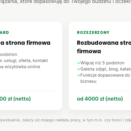
iązania, które dopasowuję do Twojego budżetu i oczek
ARD
ROZSZERZONY
ta strona firmowa
Rozbudowana str
firmowa
podstron
: usługi, oferta, kontakt
✓
Więcej niż 5 podstron
na wizytówka online
✓
Galeria zdjęć, blog, kata
✓
Funkcje dopasowane do
biznesu
00 zł (netto)
od 4000 zł (netto)
ywidualnie, zależy od mojego nakładu pracy, w tym m.in. czy treści i zd