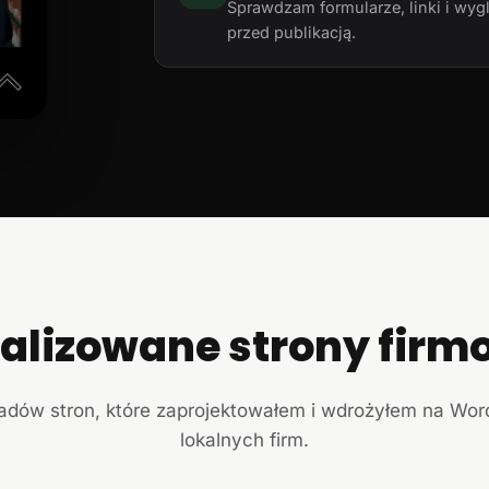
Sprawdzam formularze, linki i wyg
przed publikacją.
ealizowane strony firm
ładów stron, które zaprojektowałem i wdrożyłem na Wor
lokalnych firm.