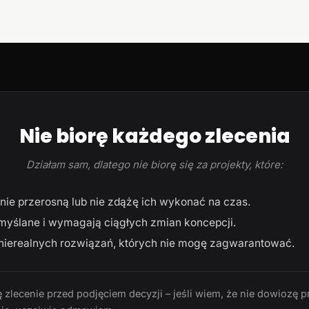
Nie biorę każdego zlecenia
Działam sam, dlatego nie biorę się za projekty, które:
ie przerosną lub nie zdążę ich wykonać na czas.
myślane i wymagają ciągłych zmian koncepcji.
ierealnych rozwiązań, których nie mogę zagwarantować.
 zlecenie przed podjęciem decyzji – jeśli wiem, że nie dowiozę p