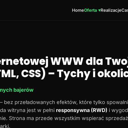
Home
Oferta ▾
Realizacje
Cas
ternetowej WWW dla Twoj
ML, CSS) – Tychy i okoli
dnych bajerów
– bez przeładowanych efektów, które tylko spowalni
da witryna jest w pełni
responsywna (RWD)
i wygod
onie. Strona ma przede wszystkim wspierać sprzedaż
rki.