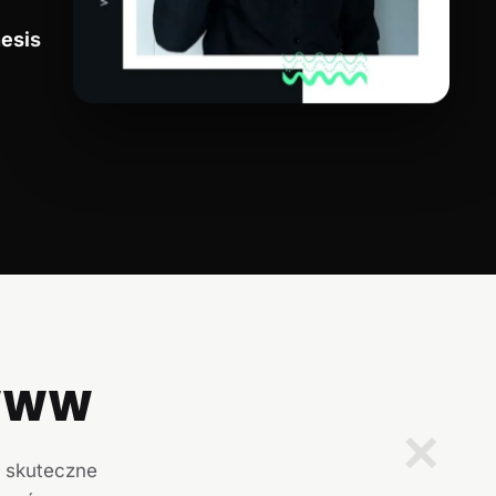
esis
 WWW
✕
i skuteczne