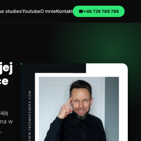
e studies
Youtube
O mnie
Kontakt
☎
+48 729 789 786
ej
ce
ają
na w
,