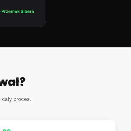
 Przemek Sibera
ował?
e cały proces.