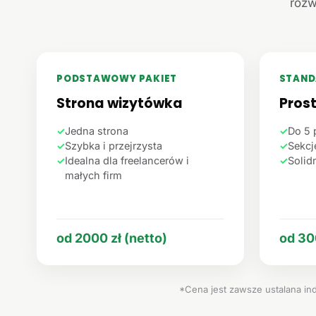
rozw
PODSTAWOWY PAKIET
STAND
Strona wizytówka
Pros
✓
Jedna strona
✓
Do 5 
✓
Szybka i przejrzysta
✓
Sekcje
✓
Idealna dla freelancerów i
✓
Solid
małych firm
od 2000 zł (netto)
od 30
*Cena jest zawsze ustalana ind