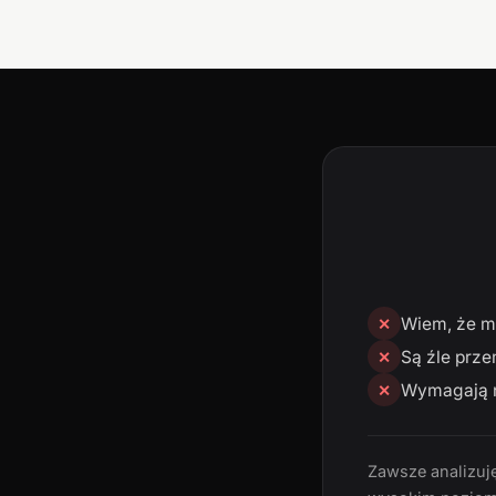
Wiem, że mn
✕
Są źle prze
✕
Wymagają n
✕
Zawsze analizuję