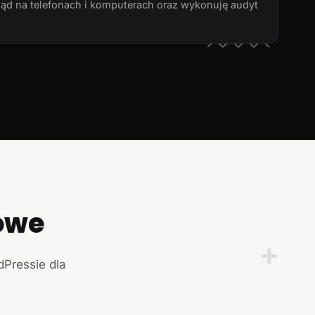
ląd na telefonach i komputerach oraz wykonuję audyt
owe
+
dPressie dla