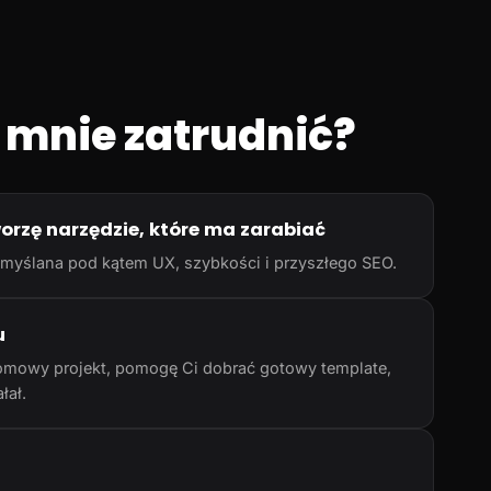
 mnie zatrudnić?
worzę narzędzie, które ma zarabiać
rzemyślana pod kątem UX, szybkości i przyszłego SEO.
u
omowy projekt, pomogę Ci dobrać gotowy template,
łał.