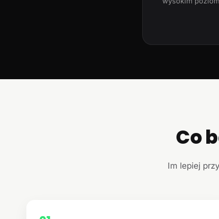
wysokim poziom
Co b
Im lepiej prz