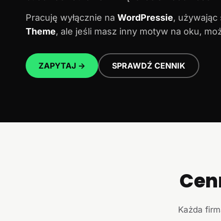
Pracuję wyłącznie na
WordPressie
, używając
Theme
, ale jeśli masz inny motyw na oku, m
ZAPYTAJ →
SPRAWDŹ CENNIK
Cen
Każda firm