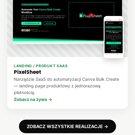
LANDING / PRODUKT SAAS
PixelSheet
Narzędzie SaaS do automatyzacji Canva Bulk Create
— landing page produktowy z jednorazową
płatnością.
Zobacz na żywo →
ZOBACZ WSZYSTKIE REALIZACJE →