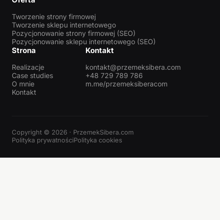
Tworzenie strony firmowej
Tworzenie sklepu internetowego
Pozycjonowanie strony firmowej (SEO)
Pozycjonowanie sklepu internetowego (SEO)
Strona
Kontakt
Realizacje
kontakt@przemeksibera.com
Case studies
+48 729 789 786
O mnie
m.me/przemeksiberacom
Kontakt
Copyright © 2026 · PrzemekSibera.com
Polityka prywatności
Polityka cookies