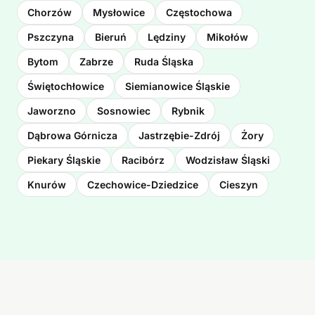
Chorzów
Mysłowice
Częstochowa
Pszczyna
Bieruń
Lędziny
Mikołów
Bytom
Zabrze
Ruda Śląska
Świętochłowice
Siemianowice Śląskie
Jaworzno
Sosnowiec
Rybnik
Dąbrowa Górnicza
Jastrzębie-Zdrój
Żory
Piekary Śląskie
Racibórz
Wodzisław Śląski
Knurów
Czechowice-Dziedzice
Cieszyn