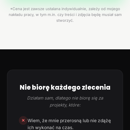
*Cena jest zawsze ustalana indywidualnie, zależy od mojego
nakładu pracy, w tym m.in. czy treści i zdjęcia będę musiał sam
stworzyć.
Nie biorę każdego zlecenia
Działam sam, dlatego nie biorę się za
projekty, które:
Wiem, że mnie przerosną lub nie zdążę
✕
ich wykonać na czas.