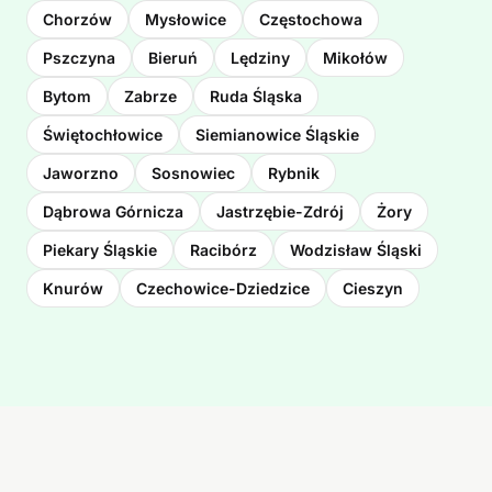
Chorzów
Mysłowice
Częstochowa
Pszczyna
Bieruń
Lędziny
Mikołów
Bytom
Zabrze
Ruda Śląska
Świętochłowice
Siemianowice Śląskie
Jaworzno
Sosnowiec
Rybnik
Dąbrowa Górnicza
Jastrzębie-Zdrój
Żory
Piekary Śląskie
Racibórz
Wodzisław Śląski
Knurów
Czechowice-Dziedzice
Cieszyn