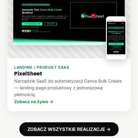
LANDING / PRODUKT SAAS
PixelSheet
Narzędzie SaaS do automatyzacji Canva Bulk Create
— landing page produktowy z jednorazową
płatnością.
Zobacz na żywo →
ZOBACZ WSZYSTKIE REALIZACJE →