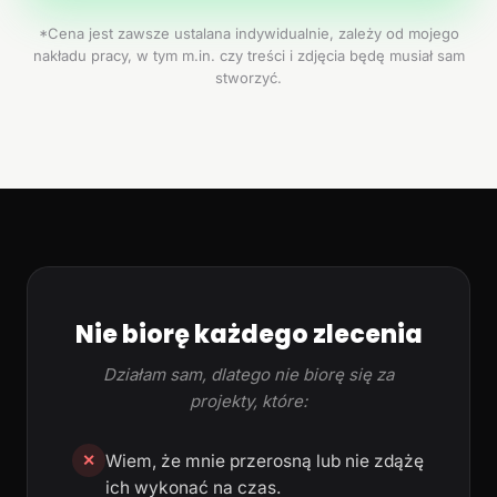
*Cena jest zawsze ustalana indywidualnie, zależy od mojego
nakładu pracy, w tym m.in. czy treści i zdjęcia będę musiał sam
stworzyć.
Nie biorę każdego zlecenia
Działam sam, dlatego nie biorę się za
projekty, które:
Wiem, że mnie przerosną lub nie zdążę
✕
ich wykonać na czas.