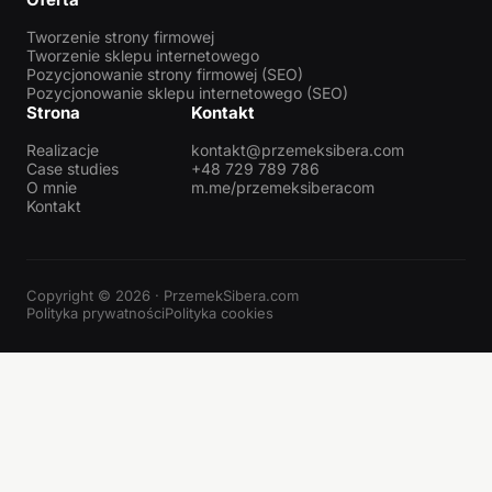
Tworzenie strony firmowej
Tworzenie sklepu internetowego
Pozycjonowanie strony firmowej (SEO)
Pozycjonowanie sklepu internetowego (SEO)
Strona
Kontakt
Realizacje
kontakt@przemeksibera.com
Case studies
+48 729 789 786
O mnie
m.me/przemeksiberacom
Kontakt
Copyright © 2026 · PrzemekSibera.com
Polityka prywatności
Polityka cookies